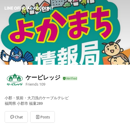
ケービレッジ
Friends
109
小郡・筑前・大刀洗のケーブルテレビ
福岡県 小郡市 福童289
Chat
Posts