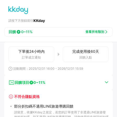
KKday
請按下方按鈕前往
回饋
0~11%
查看所有類別
下單後
24小時
內
完成使用後
60
天
訂單成立通知
回饋入點
活動期間：
2025/12/31 16:00
-
2026/12/31 15:59
回饋項目
0~11%
不符合賺點資格
部分折扣碼不適用LINE旅遊導購回饋
請留意，依據KKday之規定，若您的訂單使用了非透過LINE旅遊發
放的折扣碼，則不適用LINE旅遊導購回饋。請您使用前先確認折扣碼