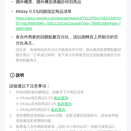
國外機票、國外機加酒屬於特別商品
KKday 0.5%回饋指定商品清單
https://docs.google.com/spreadsheets/d/1VzSPf0e7H8ZA3WYm
611VdLhWMVbWv-93EcLDtCqoCgs/edit?gid=796951884#gid=7
96951884
各合作商家的回饋點數百分比，請以跳轉頁上所顯示的百
分比為主。
請注意，每個時段的百分比可能會有所不同，因此購買後實際點數回
饋仍需以「訂單成立時間」當下各合作商家所設定的點數回饋百分比
獲得點數為主
說明
請循遵以下注意事項：
1
.
特殊回饋/無回饋商品，請參考下方商品清單：
KKday指定商品0.5%
點此查詢
KKday其他類商品0.5%
點此查詢
KKday特別商品0%
點此查詢
2
.
您的瀏覽器需開啟cookie功能，並取消廣告阻擋程式，請勿使用無
痕視窗或私密瀏覽功能。
3
.
點擊進入合作網路商家後，請於24小時內以同一視窗完成商品訂