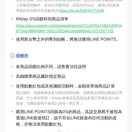
上所載使用條件，若有任何疑問者，請逕洽KKday。適用LINE旅遊
導購的折扣碼可在此處查詢
https://lin.ee/DaP4U71/rcfk
KKday 0%回饋特別商品清單
https://docs.google.com/spreadsheets/d/1VzSPf0e7H8ZA3WYm
611VdLhWMVbWv-93EcLDtCqoCgs/edit#gid=1013307732
使用新台幣之外的幣別結帳，將無法獲得LINE POINTS。
提醒您
各商品回饋比例不同，請查看項目說明
高鐵聯票商品屬於指定商品
使用點數紅包或其他滿額活動時，金額依單個商品計算
若訂購時，為購物車內多項商品同時結帳、加購商品同時結帳或台灣
高鐵、巴士來回車票，KKday會將該交易視為多筆訂單傳送至LINE
旅遊，消費金額將不會累計於同一筆訂單。
購買LINE POINTS回饋為0%的商品，其該交易將不被視為
透過LINE旅遊預訂，故不符合LINE旅遊內任何活動的資
格，亦無法使用點數紅包。