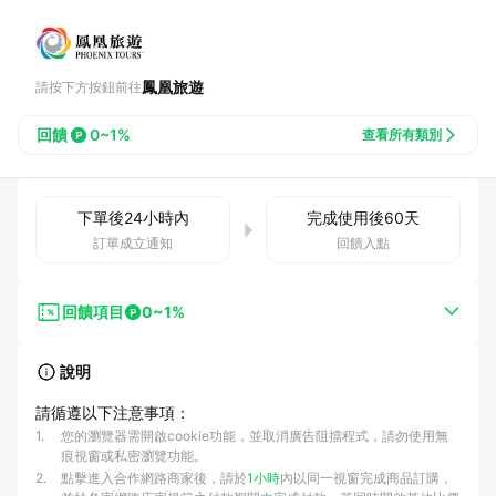
鳳凰旅遊
請按下方按鈕前往
回饋
0~1%
查看所有類別
下單後
24小時
內
完成使用後
60
天
訂單成立通知
回饋入點
回饋項目
0~1%
說明
請循遵以下注意事項：
1
.
您的瀏覽器需開啟cookie功能，並取消廣告阻擋程式，請勿使用無
痕視窗或私密瀏覽功能。
2
.
點擊進入合作網路商家後，請於
1小時
內以同一視窗完成商品訂購，