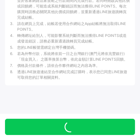
並於各家網路店家規範之付款期間內完成付款。若同時開啟其他比價
或回饋網，可能造成系統判斷錯誤而無法獲得LINE POINTS。每次
購買時請務必關閉其他比價或回饋網，並重新通過LINE旅遊跳轉頁
完成結帳。
3
.
請在網頁上完成，結帳若使用合作網站之App結帳將無法取得LINE
POINTS。
4
.
轉傳網址給別人，可能影響系統判斷而無法獲得LINE POINTS或造
成發送錯誤，請務必重新通過跳轉頁完成結帳。
5
.
您的LINE帳號需綁定台灣手機號碼。
6
.
若為外幣付款，系統將依前一日之台灣銀行(澳門元將依兆豐銀行)
「現金買入」 之匯率換算台幣，依此金額計算LINE POINTS回饋。
7
.
價格及付款條件，請依合作夥伴網站之內容為準。
8
.
透過LINE旅遊連結至合作網站完成訂購時，表示您已同意LINE旅遊
可取得您的訂單相關資料。