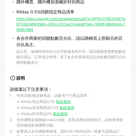
國外機票、國外機加酒屬於特別商品
KKday 0.5%回饋指定商品清單
https://docs.google.com/spreadsheets/d/1VzSPf0e7H8ZA3WYm
611VdLhWMVbWv-93EcLDtCqoCgs/edit?gid=796951884#gid=7
96951884
各合作商家的回饋點數百分比，請以跳轉頁上所顯示的百
分比為主。
請注意，每個時段的百分比可能會有所不同，因此購買後實際點數回
饋仍需以「訂單成立時間」當下各合作商家所設定的點數回饋百分比
獲得點數為主
說明
請循遵以下注意事項：
1
.
特殊回饋/無回饋商品，請參考下方商品清單：
KKday指定商品0.5%
點此查詢
KKday其他類商品0.5%
點此查詢
KKday特別商品0%
點此查詢
2
.
您的瀏覽器需開啟cookie功能，並取消廣告阻擋程式，請勿使用無
痕視窗或私密瀏覽功能。
3
.
點擊進入合作網路商家後，請於24小時內以同一視窗完成商品訂