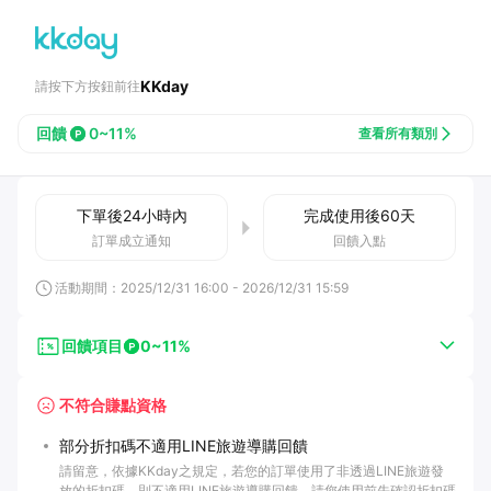
KKday
請按下方按鈕前往
回饋
0~11%
查看所有類別
下單後
24小時
內
完成使用後
60
天
訂單成立通知
回饋入點
活動期間：
2025/12/31 16:00
-
2026/12/31 15:59
回饋項目
0~11%
不符合賺點資格
部分折扣碼不適用LINE旅遊導購回饋
請留意，依據KKday之規定，若您的訂單使用了非透過LINE旅遊發
放的折扣碼，則不適用LINE旅遊導購回饋。請您使用前先確認折扣碼