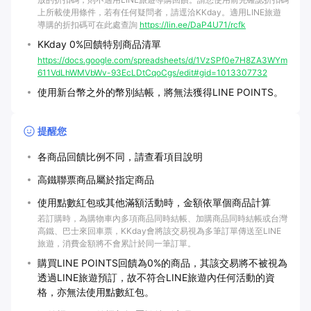
上所載使用條件，若有任何疑問者，請逕洽KKday。適用LINE旅遊
導購的折扣碼可在此處查詢
https://lin.ee/DaP4U71/rcfk
KKday 0%回饋特別商品清單
https://docs.google.com/spreadsheets/d/1VzSPf0e7H8ZA3WYm
611VdLhWMVbWv-93EcLDtCqoCgs/edit#gid=1013307732
使用新台幣之外的幣別結帳，將無法獲得LINE POINTS。
提醒您
各商品回饋比例不同，請查看項目說明
高鐵聯票商品屬於指定商品
使用點數紅包或其他滿額活動時，金額依單個商品計算
若訂購時，為購物車內多項商品同時結帳、加購商品同時結帳或台灣
高鐵、巴士來回車票，KKday會將該交易視為多筆訂單傳送至LINE
旅遊，消費金額將不會累計於同一筆訂單。
購買LINE POINTS回饋為0%的商品，其該交易將不被視為
透過LINE旅遊預訂，故不符合LINE旅遊內任何活動的資
格，亦無法使用點數紅包。