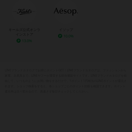
キールズ公式オンラ
イソップ
インストア
10.0%
13.0%
LINEブランドカタログでお得にポイントGET！LINEブランドカタログは、ファッションから
家電、文房具まで、LINEヤフーが運営する総合通販サイトです。LINEブランドカタログを経
由して、いつものようにお買い物をするだけで、1ポイント1円相当のLINEポイントが還元さ
れます。ショップ検索をすると、各ショップごとのポイント比較も確認できます。ポイント
還元率は日々変わるので、見逃さず毎日チェックしてください。