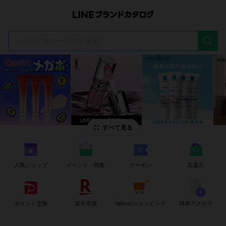
t
i
すべて見る
人気ショップ
イベント・特集
クーポン
高還元
ポイント交換
楽天市場
Yahoo!ショッピング
簡単アクセス