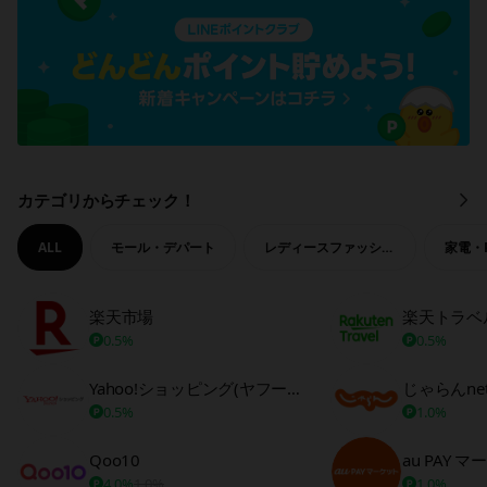
カテゴリからチェック！
も
っ
と
ALL
モール・デパート
レディースファッション
家電・
見
る
楽天市場
楽天トラベ
0.5%
0.5%
Yahoo!ショッピング(ヤフーショッピング)
じゃらんne
0.5%
1.0%
Qoo10
au PAY 
4.0%
1.0%
1.0%