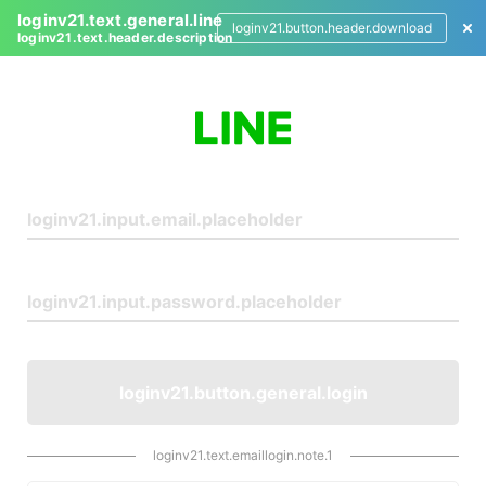
loginv21.text.general.line
loginv21.button.header.download
loginv21.text.header.description
L
o
g
i
n
loginv21.button.general.login
loginv21.text.emaillogin.note.1