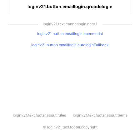
loginv21.button.emaillogin.qrcodelogin
loginv21.text.cannotlogin.note.1
loginv21.button.emaillogin.openmodal
loginv21.button.emaillogin.autologinFallback
l
loginv21.text.footer.about.rules
loginv21.text.footer.about.terms
o
g
i
©
loginv21.text.footer.copyright
n
v
2
1