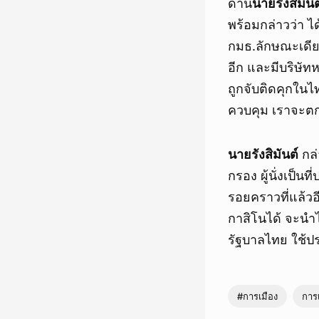
ด้าน
นายรังสิมันต
พร้อมกล่าวว่า ไ
กมธ.ลักษณะเดียวกั
อีก และมีบริษัท
ถูกจับติดคุกในไ
ควบคุม เราจะตกเ
นายรังสิมันต์
กล่
กรอง ผู้นั่งเป็น
รอยคราวที่แล้วอี
กาสิโนได้ จะนำ
รัฐบาลไทย ใช้
#การเมือง
การ