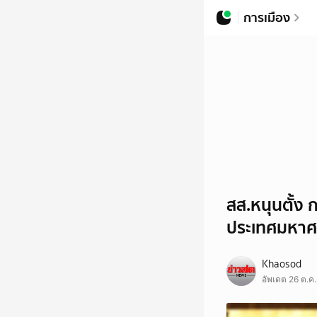
การเมือง
สส.หนุนตั้ง 
ประเทศมหา
Khaosod
อัพเดต 26 ต.ค.