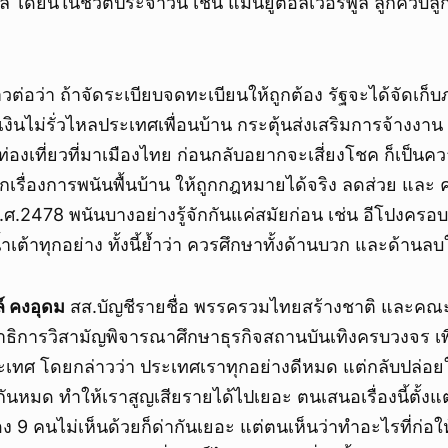
 ได้ยินในชีวิตประจำวัน เช่น แมนยูต่อลิเวอร์พูล ลูกควบลูก
ก
วต่อว่า ถ้าจัดระเบียบจดทะเบียนให้ถูกต้อง รัฐจะได้จัดเก็
้เงินไม่รั่วไหลประเทศเพื่อนบ้าน กระตุ้นส่งเสริมการจ้างงาน ธ
่องเที่ยวที่มาเมืองไทย ก่อนกลับอยากจะเสี่ยงโชค ก็เป็นควา
กเรื่องการพนันพื้นบ้าน ให้ถูกกฎหมายได้จริง ลดส่วย และ 
ศ.2478 พนันบางอย่างรู้จักกันแค่สมัยก่อน เช่น อีโปงครอบ
 น้ำเต้าทุกอย่าง ทั้งนี้ย้ำว่า ควรศึกษาทั้งด้านบวก และด้าน
์ คงอุดม
สส.บัญชีรายชื่อ พรรครวมไทยสร้างชาติ และคณะ
ธิการวิสามัญพิจารณาศึกษาธุรกิจสถานบันเทิงครบวงจร เพื่
เทศ โดยกล่าวว่า ประเทศเราทุกอย่างดีหมด แต่กลับปล่อ
นหมด ทำให้เราสูญเสียรายได้ไปเยอะ ตนเสนอเรื่องนี้ตั้งแต่ 
ง 9 คนไม่เห็นด้วยก็ด่ากันเยอะ แต่ตนเห็นว่าทำอะไรที่ก่อใ