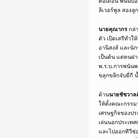
ต่อเดือน พนันบอล
ลิเวอร์พูล สองลู
นายคุณากร
กล่า
ตัว เปิดเสรีทำให
อานิสงส์ และนักท
เป็นต้น แต่ตนฝา
พ.ร.บ.การพนันพ.
ขลุกขลิกจับยี่กี
ด้าน
นายชัชวาลล
ให้ตั้งคณะกรรมา
เศรษฐกิจของประ
เล่นนอกประเทศกั
และไปออกทีวีช่อ