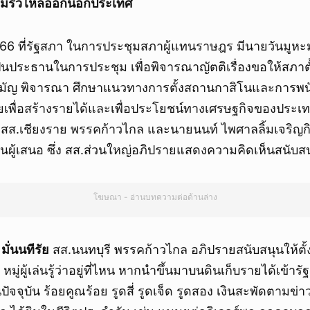
ินไม่รั่วไหลออกนอกประเทศ
2566 ที่รัฐสภา ในการประชุมสภาผู้แทนราษฎร มีนายวันมูหะ
นประธานในการประชุม เพื่อพิจารณาญัตติเรื่องขอให้สภาต
มัญ พิจารณา ศึกษาแนวทางการตั้งสถานกาสิโนและการพนัน
พื่อสร้างรายได้และเพื่อประโยชน์ทางเศรษฐกิจของประเท
ิ์ สส.เชียงราย พรรคก้าวไกล และนายนนท์ ไพศาลลิ้มเจริญก
นผู้เสนอ ซึ่ง สส.ส่วนใหญ่อภิปรายแสดงความคิดเห็นสนับส
โฆษณา - อ่านบทความต่อด้านล่าง
ั่นนทีรัย
สส.นนทบุรี พรรคก้าวไกล อภิปรายสนับสนุนให้ตั้งก
 หมู่ผู้เล่นรู้ว่าอยู่ที่ไหน หากนำขึ้นมาบนดินเก็บรายได้เข้ารัฐ
ปัจจุบัน ร้อยคูณร้อย รูดสี่ รูดเจ็ด รูดสอง เงินสะพัดตามข