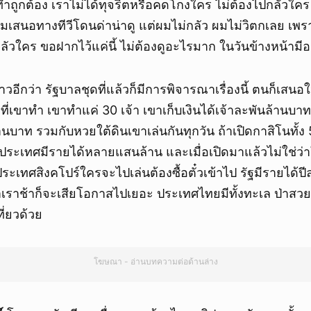
ทำถูกต้อง เราไม่ได้ทุจริตหรือคดโกงใคร ไม่ต้องไปกลัวใค
ยกเลิก
้วผมเสนอทางทีวีโดนด่าน่าดู แต่ผมไม่กลัว ผมไม่วิตกเลย เพร
กลัวใคร ขอฝากไว้แค่นี้ ไม่ต้องดูอะไรมาก ในวันข้างหน้ามีอ
าวอีกว่า รัฐบาลชุดที่แล้วก็มีการพิจารณาเรื่องนี้ ตนก็เสนอ
ลุ่มที่เขาทำ เขาทำแค่ 30 เจ้า เขาเก็บเงินได้เจ้าละพันล้านบา
้านบาท รวมกับหวยใต้ดินเขาเล่นกันทุกวัน ถ้าเปิดกาสิโนทั้ง
ประเทศมีรายได้หลายแสนล้าน และเมื่อเปิดมาแล้วไม่ใช่ว่า
ี่ประเทศสิงคโปร์ใครจะไปเล่นต้องซื้อตั๋วเข้าไป รัฐมีรายได้ปี
ถ้าเราช้าก็จะเสียโอกาสไปเยอะ ประเทศไทยมีทั้งทะเล ป่าส
ที่ยวด้วย
โฆษณา - อ่านบทความต่อด้านล่าง