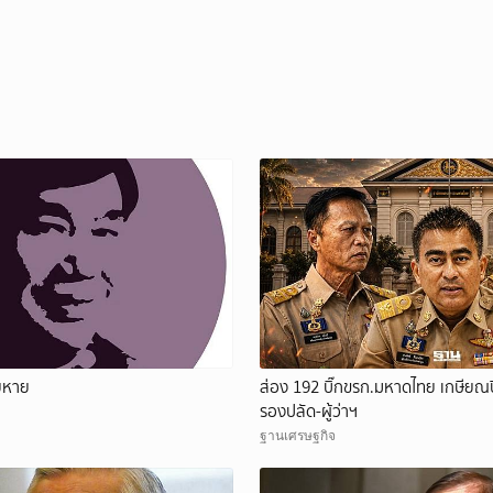
ียหาย
ส่อง 192 บิ๊กขรก.มหาดไทย เกษียณปี
รองปลัด-ผู้ว่าฯ
ฐานเศรษฐกิจ