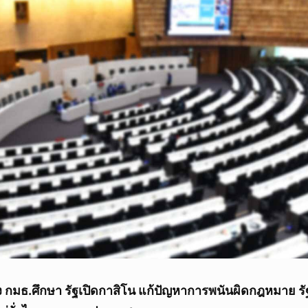
ง กมธ.ศึกษา รัฐเปิดกาสิโน แก้ปัญหาการพนันผิดกฎหมาย รั