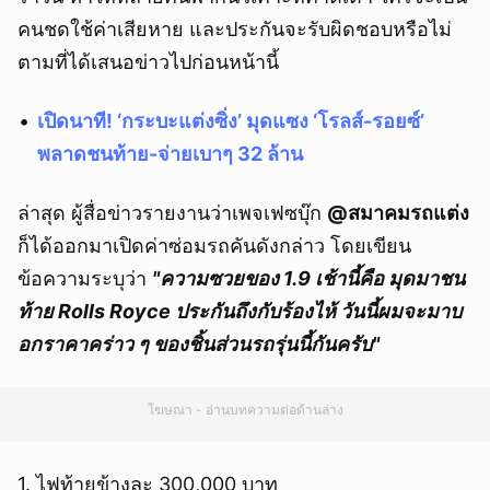
คนชดใช้ค่าเสียหาย และประกันจะรับผิดชอบหรือไม่
ตามที่ได้เสนอข่าวไปก่อนหน้านี้
เปิดนาที! ‘กระบะแต่งซิ่ง’ มุดแซง ‘โรลส์-รอยซ์’
พลาดชนท้าย-จ่ายเบาๆ 32 ล้าน
ล่าสุด ผู้สื่อข่าวรายงานว่าเพจเฟซบุ๊ก
@สมาคมรถแต่ง
ก็ได้ออกมาเปิดค่าซ่อมรถคันดังกล่าว โดยเขียน
ข้อความระบุว่า
"ความซวยของ 1.9 เช้านี้คือ มุดมาชน
ท้าย Rolls Royce ประกันถึงกับร้องไห้ วันนี้ผมจะมาบ
อกราคาคร่าว ๆ ของชิ้นส่วนรถรุ่นนี้กันครับ"
โฆษณา - อ่านบทความต่อด้านล่าง
1. ไฟท้ายข้างละ 300,000 บาท