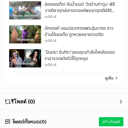
ส่องเลขเด็ด! ขันน้ำมนต์ ‘วัดบ้านท่ากูบ’ พิธี
วางศิลาฤกษ์เสาเอกองค์พระธาตุเจดีย์สิริ
มงคล
เดลินิวส์
อัศจรรย์! จอมปลวกทรงพระอุ้มบาตร ชาว
บ้านได้เลขเด็ด ถูกหวยหลายงวดติด
เดลินิวส์
“มินตรา อินทิรา”ขอบคุณกำลังใจหลังเจอด
ราม่าจวกแต่งตัวโป๊จุกหลุด
เดลินิวส์
ดูเพิ่ม
รีโพสต์ (0)
โพสต์ทั้งหมด(0)
สร้างโพสต์