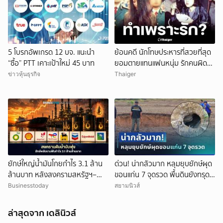
5 โบรกอัพเกรด 12 บจ. แนะนำ
ย้อนคดี นักโทษประหารที่สวยที่สุด
“ซื้อ” PTT เคาะเป้าใหม่ 45 บาท
ยอมตายแทนแฟนหนุ่ม รักคนผิด
ชีวิตดิ่งเหว
ข่าวหุ้นธุรกิจ
Thaiger
ยักษ์ใหญ่น้ำมันโกยกำไร 3.1 ล้าน
ด่วน! น่ากลัวมาก หลุมยุบยักษ์ผุด
ล้านบาท หลังสงครามสหรัฐฯ–
ขอนแก่น 7 จุดรวด พื้นดินยังทรุด
อิหร่านดันราคาพลังงานพุ่ง
ไม่หยุด ชาวบ้านผวาหนัก
Businesstoday
สยามนิวส์
ล่าสุดจาก เดลินิวส์