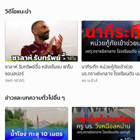
วิดีโอแนะนำ
วิดีโอ
ซาลาห์ รับทรัพย์อื้อ หลังเซ็นซบ แทร็บ
นาทีระทึก หน่วยกู้ภัยเข้าช่วย
ซอนสปอร์
นร.กราxยิxกลาง โรงเรียนดัง นน
WeR NEWS
สยามนิวส์
ข่าวและบทความทั่วไปอื่น ๆ
วิดีโอ