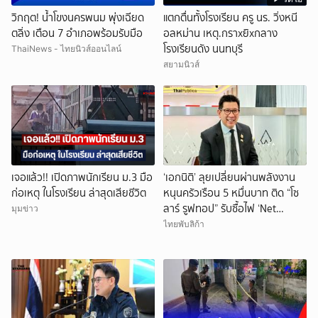
วิกฤต! น้ำโขงนครพนม พุ่งเฉียด
แตกตื่นทั้งโรงเรียน ครู นร. วิ่งหนี
ตลิ่ง เตือน 7 อำเภอพร้อมรับมือ
อลหม่าน เหตุ.กราxยิxกลาง
โรงเรียนดัง นนทบุรี
ThaiNews - ไทยนิวส์ออนไลน์
สยามนิวส์
เจอแล้ว!! เปิดภาพนักเรียน ม.3 มือ
‘เอกนิติ’ ลุยเปลี่ยนผ่านพลังงาน
ก่อเหตุ ในโรงเรียน ล่าสุดเสียชีวิต
หนุนครัวเรือน 5 หมื่นบาท ติด “โซ
ลาร์ รูฟทอป” รับซื้อไฟ ‘Net
มุมข่าว
Billing’ ใน 1 เดือน
ไทยพับลิก้า