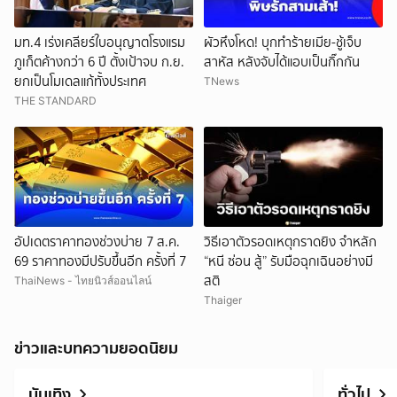
มท.4 เร่งเคลียร์ใบอนุญาตโรงแรม
ผัวหึงโหด! บุกทำร้ายเมีย-ชู้เจ็บ
ภูเก็ตค้างกว่า 6 ปี ตั้งเป้าจบ ก.ย.
สาหัส หลังจับได้แอบเป็นกิ๊กกัน
ยกเป็นโมเดลแก้ทั้งประเทศ
TNews
THE STANDARD
อัปเดตราคาทองช่วงบ่าย 7 ส.ค.
วิธีเอาตัวรอดเหตุกราดยิง จำหลัก
69 ราคาทองมีปรับขึ้นอีก ครั้งที่ 7
“หนี ซ่อน สู้” รับมือฉุกเฉินอย่างมี
สติ
ThaiNews - ไทยนิวส์ออนไลน์
Thaiger
ข่าวและบทความยอดนิยม
บันเทิง
ทั่วไป