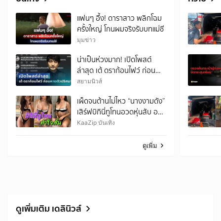
แฟนๆ อึ้ง! ดาราสาว พลิกโฉม
ครั้งใหญ่ โกนผมจริงรับบทแม่ชี
มุมข่าว
น่าเป็นห่วงมาก! เปิดโพสต์
ล่าสุด เต้ ดราก้อนไฟว์ ก่อน
หายตัวปริศนา
สยามนิวส์
เผ็ดจนต้านไม่ไหว “นางงามดัง”
เสิร์ฟบิกินี่ทูโทนอวดหุ่นสับ ออ
ร่าพุ่งทุกช็อต
KaaZip บันเทิง
ดูเพิ่ม
ดูเพิ่มเติม เดลินิวส์