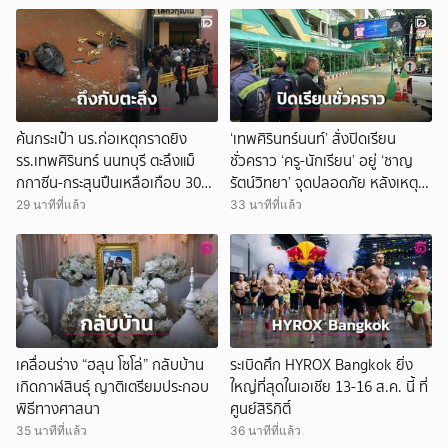
ยกเลิก
ค้นกระเป๋า นร.ก่อเหตุกราดยิง
‘เทพศิรินทร์นนท์’ สั่งปิดเรียน
รร.เทพศิรินทร์ นนทบุรี ตะลึงแม็
ชั่วคราว ‘ครู-นักเรียน’ อยู่ ‘ชาญ
กกาซีน-กระสุนปืนเหลือเกือบ 30
รัตน์วิทยา’ จุดปลอดภัย หลังเหตุก
นัด
ราดยิง
29 นาทีที่แล้ว
33 นาทีที่แล้ว
เคลื่อนร่าง “ฮลุน โซโล่” กลับบ้าน
ระเบิดศึก HYROX Bangkok ยิ่ง
เกิดกาฬสินธุ์ ญาติเตรียมประกอบ
ใหญ่ที่สุดในเอเชีย 13-16 ส.ค. นี้ ที่
พิธีทางศาสนา
ศูนย์สิริกิติ์
35 นาทีที่แล้ว
36 นาทีที่แล้ว