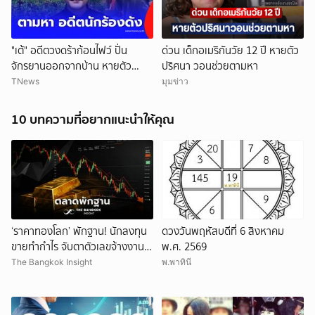
"เต้" อดีตวงดร้าก้อนไฟว์ ปั่น
ด่วน เด็กอเมริกันวัย 12 ปี หายตัว
จักรยานออกจากบ้าน หายตัว
ปริศนา วอนช่วยตามหา
ปริศนา
TNews
มุมข่าว
10 บทความที่อยากแนะนำให้คุณ
‘ราคาทองโลก’ พักฐาน! นักลงทุน
ดวงวันพฤหัสบดีที่ 6 สิงหาคม
ขายทำกำไร จับตาตัวเลขจ้างงาน
พ.ศ. 2569
สหรัฐ
The Bangkok Insight
พ.พาทินี