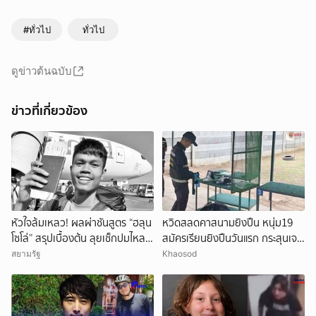
#ทั่วไป
ทั่วไป
ดูข่าวต้นฉบับ
ข่าวที่เกี่ยวข้อง
หัวใจล้มเหลว! ผลผ่าชันสูตร “ฮลุน
หวิดสลดคาสนามยิงปืน หนุ่ม19
โซโล่” สรุปเบื้องต้น ลุยเช็กปมไหล
สมัครเรียนยิงปืนวันแรก กระสุนเจาะ
ตาย ยังไม่ตัดทิ้งสารพิษ
ท้ายทอย เร่งยื้อชีวิต
สยามรัฐ
Khaosod