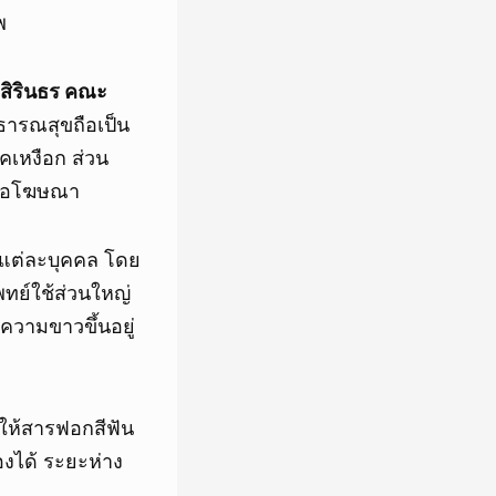
พ
ีสิรินธร คณะ
ธารณสุขถือเป็น
เหงือก ส่วน
สื่อโฆษณา
นแต่ละบุคคล โดย
พทย์ใช้ส่วนใหญ่
บความขาวขึ้นอยู่
ทำให้สารฟอกสีฟัน
องได้ ระยะห่าง