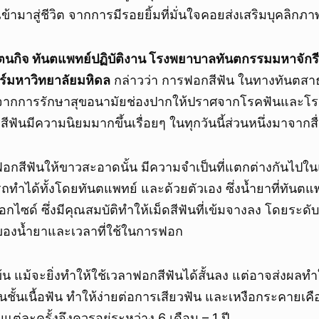
ข้ามาสู่ชีวิต จากการมีรอยยิ้มที่มั่นใจคอยส่งเสริมบุคลิกภา
รัตนกิจ ทันตแพทย์ปฏิบัติงาน โรงพยาบาลทันตกรรมมหาจักร
์มหาวิทยาลัยมหิดล
กล่าวว่า การฟอกสีฟัน ในทางทันตสา
จากการรักษาสุขอนามัยช่องปากให้ปราศจากโรคฟันและโรค
สีฟันมีความนิยมมากขึ้นเรื่อยๆ ในทุกวันนี้ส่วนหนึ่งมาจาก
รฟอกสีฟันให้ขาวสะอาดนั้น มีความจำเป็นที่แตกต่างกันไปใ
ถทำได้ทั้งโดยทันตแพทย์ และด้วยตัวเอง ซึ่งน้ำยาที่ทันตแ
ออกไซด์ ซึ่งมีคุณสมบัติทำให้เม็ดสีฟันที่เข้มจางลง โดยระดั
ของน้ำยาและเวลาที่ใช้ในการฟอก
้มข้น แม้จะยิ่งทำให้ใช้เวลาฟอกสีฟันได้สั้นลง แต่อาจส่งผล
ชั้นเนื้อฟัน ทำให้ง่ายต่อการเสียวฟัน และเหงือกระคายเคื
ต่ละครั้งจึงควรอยู่ระหว่าง 6 เดือน – 1 ปี