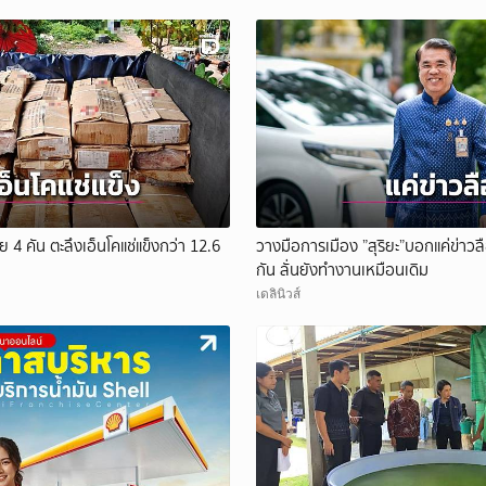
ยกเลิก
 4 คัน ตะลึงเอ็นโคแช่แข็งกว่า 12.6
วางมือการเมือง ”สุริยะ”บอกแค่ข่าวลื
กัน ลั่นยังทำงานเหมือนเดิม
เดลินิวส์