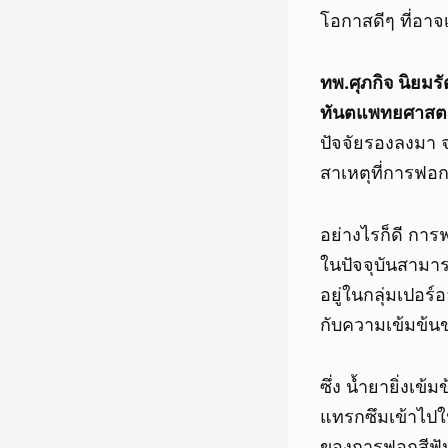
โอกาสดีๆ ที่อาจเ
ทพ.ศุภกิจ นิยม
ทันตแพทยศาสตร
ปัจจัยรองลงมา 
สาเหตุที่การฟอก
อย่างไรก็ดี กา
ในปัจจุบันสามาร
อยู่ในกลุ่มเปอร์
กับความเข้มข้น
ซึ่ง น้ำยายิ่งเข
แทรกซึมเข้าไปใน
ของการฟอกสีฟันแ