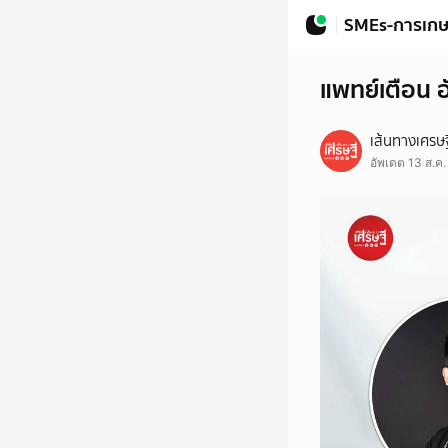
SMEs-การเก
แพทย์เตือน อ
เส้นทางเศรษฐ
อัพเดต 13 ส.ค.