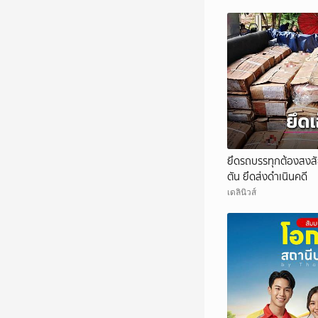
ยึดรถบรรทุกต้องสงสัย
ตัน ยึดส่งดำเนินคดี
เดลินิวส์