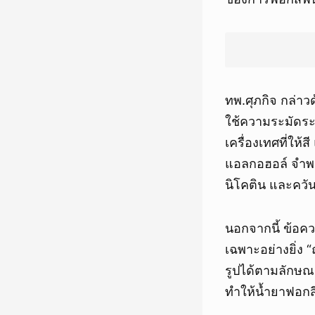
ทพ.ศุภกิจ กล่าว
ใช้ความระมัดระว
เครื่องเทศที่ให้ส
แอลกอฮอล์ จำพว
นิโคติน และควันบ
นอกจากนี้ ข้อคว
เฉพาะอย่างยิ่ง
รูปได้ตามลักษณะฟ
ทำให้น้ำยาฟอกสี