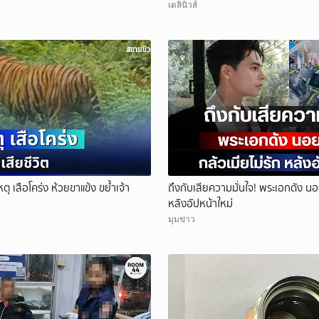
เดลินิวส์
ตุ เสือโคร่ง ห้วยขาแข้ง ขย้ำเจ้า
ถึงกับเสียความมั่นใจ! พระเอกดัง นอย
หลังอัปหน้าใหม่
มุมข่าว