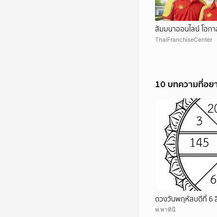
สัมมนาออนไลน์ โอกาส
ThaiFranchiseCenter
10 บทความที่อย
ดวงวันพฤหัสบดีที่ 6
พ.พาทินี