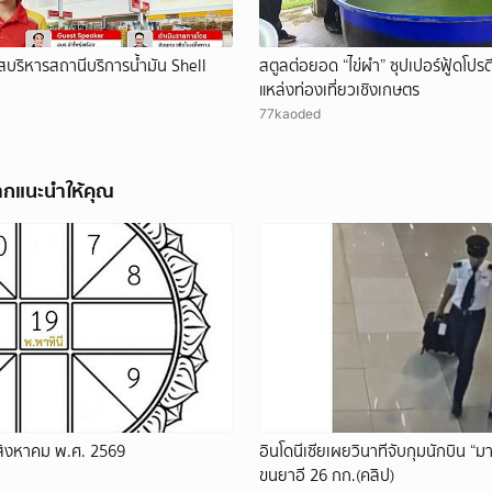
บริหารสถานีบริการน้ำมัน Shell
สตูลต่อยอด “ไข่ผำ” ซุปเปอร์ฟู้ดโปรต
แหล่งท่องเที่ยวเชิงเกษตร
77kaoded
ากแนะนำให้คุณ
 สิงหาคม พ.ศ. 2569
อินโดนีเซียเผยวินาทีจับกุมนักบิน “ม
ขนยาอี 26 กก.(คลิป)