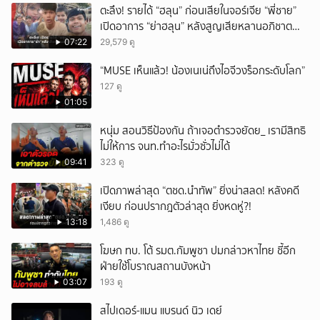
ตะลึง! รายได้ “ฮลุน” ก่อนเสียในจอร์เจีย “พี่ชาย”
เปิดอาการ “ย่าฮลุน” หลังสูญเสียหลานอภิชาต
บุตร!
07:22
29,579 ดู
“MUSE เห็นแล้ว! น้องเนเน่ถึงไอจีวงร็อกระดับโลก”
127 ดู
01:05
หนุ่ม สอนวิธีป้องกัน ถ้าเจอตำรวจยัดย_ เรามีสิทธิ
ไม่ให้การ จนท.ทำอะไรมั่วซั่วไม่ได้
09:41
323 ดู
เปิดภาพล่าสุด “ตชด.นำทัพ” ยิ่งน่าสลด! หลังคดี
เงียบ ก่อนปรากฎตัวล่าสุด ยิ่งหดหู่?!
13:18
1,486 ดู
โฆษก ทบ. โต้ รมต.กัมพูชา ปมกล่าวหาไทย ชี้อีก
ฝ่ายใช้โบราณสถานบังหน้า
03:07
193 ดู
สไปเดอร์-แมน แบรนด์ นิว เดย์