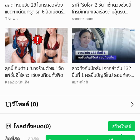
สลด! หนุ่มวัย 28 โบกรถขอพ่วง
ราศี "รับโชค 2 ชั้น" เช็กดวงช่วงนี้
แบตฯ แต่ดินทรุด รถ 6 ล้อเบียดร่าง
ใครมีเกณฑ์เจอเรื่องดี มีลุ้นรับ
ดับ
ความปัง
TNews
sanook.com
ลุคนี้เกินต้าน “นางร้ายตัวแม่” จัด
สาวถึงกับมือสั่น! จากลำดับ 132
แฟชั่นฮีโร่สาว แซ่บสะเทือนทั้งฟีด
ขึ้นที่ 1 ผลขึ้นบัญชีใหม่ สอบท้อง
ถิ่น
KaaZip บันเทิง
สยามนิวส์
รีโพสต์ (0)
โพสต์ทั้งหมด(0)
สร้างโพสต์
ฮิตที่สุด
ล่าสุด