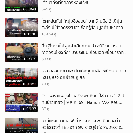
เล่านาทีระทึกกลางห้องเรียน
00:41
542 ดู
โชคหล่นทับ! “หนุ่มซื้อลวด” จากร้านมือ 2 ญี่ปุ่น
ตะลึงไม่ใช่ลวดธรรมดา ช็อครู้ซ่อนมูลค่ามหาศาล!
15:18
16,454 ดู
ยิ่งรู้ยิ่งตกใจ! ลูกค้าเดินทางกว่า 400 กม. หอบ
“กลองมโหระทึก” มาประเมิน ก่อนเฉลยซื้อมาราคา
เท่าไหร่?
19:29
893 ดู
รร.ดังขอนแก่น แจงปมเด็กถูกแกล้ง ชี้เกิดจากทวง
เงิน บุหรี่จี้ อีกฝ่ายปฏิเสธ
02:52
70 ดู
ตร.เร่งหาแรงจูงใจมือยิv พบศึกษาใช้อาวุธ 1-2 ปี |
ทันข่าวเที่ยง | 9 ส.ค. 69 | NationTV22 สอบ
พยานแล้ว 17 ปาก เร่งตรวจมือถือและหลักฐานที่
06:37
37 ดู
เกิดเหตุ พบปัจจัยหลายด้าน ทั้งครอบครัว โรงเรียน
นาทีแห่งความหวัง! ตำรวจจราจรฯ เปิดทางนำ
เพื่อน และสื่อโซเ
หัวใจดวงที่ 185 จาก รพ.ราชบุรี ถึง รพ.ศิริราช