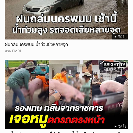
วิดีโอ
ฝนถล่มนครพนม น้ำท่วมขังหลายจุด
สวพ.FM91
วิดีโอ