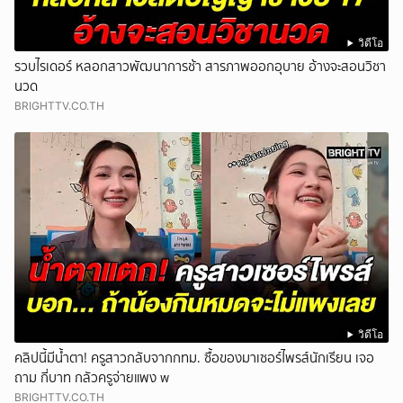
วิดีโอ
รวบไรเดอร์ หลอกสาวพัฒนาการช้า สารภาพออกอุบาย อ้างจะสอนวิชา
นวด
BRIGHTTV.CO.TH
วิดีโอ
คลิปนี้มีน้ำตา! ครูสาวกลับจากกทม. ซื้อของมาเซอร์ไพรส์นักเรียน เจอ
ถาม กี่บาท กลัวครูจ่ายแพง w
BRIGHTTV.CO.TH