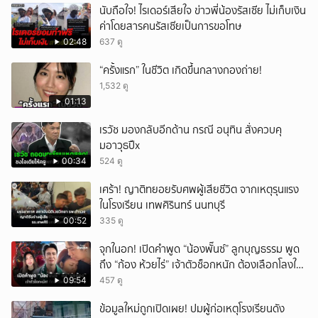
นับถือใจ! ไรเดอร์เสียใจ ข่าวพี่น้องรัสเซีย ไม่เก็บเงิน
ค่าโดยสารคนรัสเซียเป็นการขอโทษ
02:48
637 ดู
“ครั้งแรก” ในชีวิต เกิดขึ้นกลางกองถ่าย!
1,532 ดู
01:13
เรวัช มองกลับอีกด้าน กรณี อนุทิน สั่งควบคุ
มอาวุธปืx
00:34
524 ดู
เศร้า! ญาติทยอยรับศพผู้เสียชีวิต จากเหตุรุนแรง
ในโรงเรียน เทพศิรินทร์ นนทบุรี
00:52
335 ดู
จุกในอก! เปิดคำพูด “น้องพั๊นซ์” ลูกบุญธรรม พูด
ถึง “ก้อง ห้วยไร่” เจ้าตัวช็อกหนัก ต้องเลือกโลงให้
ลูก!
09:54
457 ดู
ข้อมูลใหม่ถูกเปิดเผย! ปมผู้ก่อเหตุโรงเรียนดัง