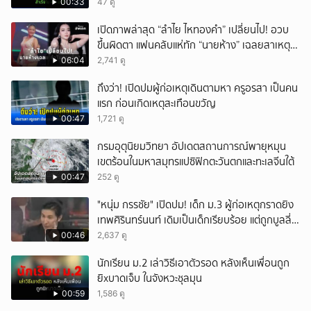
สำเร็จใน 48 นาที
00:33
47 ดู
เปิดภาพล่าสุด “ลำไย ไหทองคำ” เปลี่ยนไป! อวบ
ขึ้นผิดตา แฟนคลับแห่ทัก “นายห้าง” เฉลยสาเหตุ
ชัด!
06:04
2,741 ดู
ถึงว่า! เปิดปมผู้ก่อเหตุเดินตามหา ครูอรสา เป็นคน
แรก ก่อนเกิดเหตุสะเทือนขวัญ
00:47
1,721 ดู
กรมอุตุนิยมวิทยา อัปเดตสถานการณ์พายุหมุน
เขตร้อนในมหาสมุทรแปซิฟิกตะวันตกและทะเลจีนใต้
00:47
252 ดู
"หนุ่ม กรรชัย" เปิดปม! เด็ก ม.3 ผู้ก่อเหตุกราดยิง
เทพศิรินทร์นนท์ เดิมเป็นเด็กเรียบร้อย แต่ถูกบูลลี่
หนัก คาดแรงกดดันสะสมกลายเป็นแรงแค้น จนก่อ
00:46
2,637 ดู
เหตุสลด
นักเรียน ม.2 เล่าวิธีเอาตัวรอด หลังเห็นเพื่อนถูก
ยิxบาดเจ็บ ในจังหวะชุลมุน
00:59
1,586 ดู