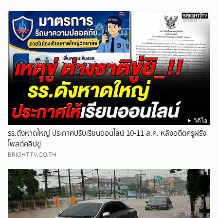
วิดีโอ
รร.ดังหาดใหญ่ ประกาศปรับเรียนออนไลน์ 10-11 ส.ค. หลังอดีตครูฝรั่ง
โพสต์คลิปขู่
BRIGHTTV.CO.TH