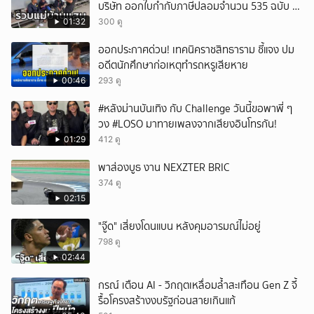
บริษัท ออกใบกำกับภาษีปลอมจำนวน 535 ฉบับ รัฐ
ยกเลิก
เสียหายกว่า 129 ล้านบาท
01:32
300 ดู
ออกประกาศด่วน! เทคนิคราชสิทธาราม ชี้แจง ปม
อดีตนักศึกษาก่อเหตุทำรถหรูเสียหาย
00:46
293 ดู
#หลังม่านบันเทิง กับ Challenge วันนี้ขอพาพี่ ๆ
วง #LOSO มาทายเพลงจากเสียงอินโทรกัน!
01:29
412 ดู
พาส่องบูธ งาน NEXZTER BRIC
374 ดู
02:15
"จู๊ด" เสี่ยงโดนแบน หลังคุมอารมณ์ไม่อยู่
798 ดู
02:44
กรณ์ เตือน AI - วิกฤตเหลื่อมล้ำสะเทือน Gen Z จี้
รื้อโครงสร้างงบรัฐก่อนสายเกินแก้