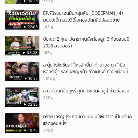
ได้อมยิ้มเหมือนกัน งานนี้ทำเอาแฟนๆ ทั้งเอ็นดูทั้ง
00:25
770 ดู
หัวเราะ
EP.73รวบแอดมินกลุ่มลับ _DOBERMAN_ ค้า
มนุษย์เด็ก ลวงวิดีโอคอลอัดคลิปปล่อยขาย
02:08
145 ดู
อัปเดต 2 คุณแม่ดาราคนดังท้องลูก 3 ท้องสวยปี
2026 อวดออร่า
03:03
192 ดู
สะดุ้งทั้งโซเชียล! “โหรลักยิ้ม” ทำนายชะตา “เมีย
หลวง-ชู้” หลังเผชิญหน้า “คาเตียง” ทำสะเทือนทั้ง
ประเทศ
16:25
1,615 ดู
สาวเตือนกลิ่นบุหรี่ ถูกปาระเบิดข่มขู่ | ข่าวช่องวัน
422 ดู
02:25
ทราย เจริญปุระ ถ่อมตัว! ตนไม่ใช่พี่ดารา เป็นแค่นัก
แสดงคนหนึ่ง
10:41
342 ดู