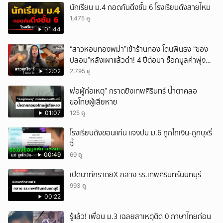
นักเรียน ม.4 กอดกันดิ่งชั้น 6 โรงเรียนดังสายไหม
1,475 ดู
01:44
“สาวหอบทองพม่า”เข้าร้านทอง โดนฟันธง “ของ
ปลอม”หลังเผาแล้วดำ! 4 ปีต่อมา ช็อกมูลค่าพุ่ง
มหาศาล!
12:02
2,795 ดู
พ่อผู้ก่อเหตุ” กราดยิงเทพศิรินทร์ น้ำตาคลอ
ขอโทษผู้เสียหาย
01:07
125 ดู
โรงเรียนดังขอนแก่น แจงปม ม.6 ถูกไถเงิน-ถูกบุxรี่
จี้
00:49
69 ดู
เปิดนาทีกราดยิX กลาง รร.เทพศิรินทร์นนทบุรี
993 ดู
00:22
รู้แล้ว! เพื่อน ม.3 เฉลยสาเหตุติด 0 ภาษาไทยก่อน