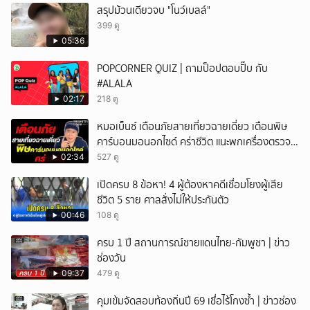
สรุปม้วนเดียวจบ "โนว์เบลล์"
399 ดู
05:36
POPCORNER QUIZ | ถามป็อปตอบปั๊บ กับ
#ALALA
02:17
218 ดู
หมอเบ็นซ์ เตือนภัยสายเที่ยวฉายเดี่ยว เตือนพิษ
คาร์บอนมอนอกไซด์ คร่าชีวิต แนะพกเครื่องตรวจ
วัดติดตัว
02:34
527 ดู
เปิดครบ 8 ข้อหา! 4 ผู้ต้องหาคดีเชื่อมโยงผู้เสีย
ชีวิต 5 ราย ศาลสั่งไม่ให้ประกันตัว
00:46
108 ดู
ครบ 1 ปี สถานการณ์ชายแดนไทย-กัมพูชา | ข่าว
ช่องวัน
09:37
479 ดู
คุมเข้มจัดสอบท้องถิ่นปี 69 เชื่อไร้โกงซ้ำ | ข่าวช่อง