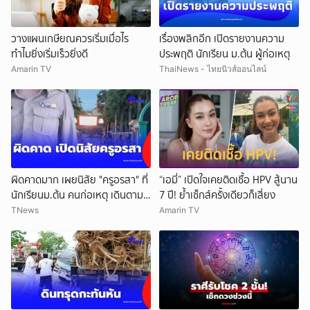
วางแผนเกษียณควรเริ่มเมื่อไร
เรื่องพลิกอีก เปิดรายงานความ
ทำไมยิ่งเริ่มเร็วยิ่งดี
ประพฤติ นักเรียน ม.ต้น ผู้ก่อเหตุ
Amarin TV
ThaiNews - ไทยนิวส์ออนไลน์
ผิดคาดมาก เผยนิสัย "ครูอรสา" ที่
“เอมี่” เปิดใจเคยติดเชื้อ HPV สู้นาน
นักเรียนม.ต้น คนก่อเหตุ เดินตาม
7 ปี! ย้ำเซ็กส์ครั้งเดียวก็เสี่ยง
หา
TNews
Amarin TV