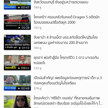
จังหวัดนนทบุรี ยังอยู่ระหว่างตรวจสอบ
00:47
748 ดู
โศกเศร้า! ครอบครัวรับศxเต้ Dragon 5 อดีตนัก
ร้องบอยแบนด์ชื่อดังยุค 2000
00:28
153 ดู
จับยาบ้า 4 ล้านเม็ด! นรข.สกัดล็อตใหญ่ริมโขง
นครพนม มูลค่าประมาณ 200 ล้านบาท
01:13
164 ดู
สุดฮา! พ่อค้าสู้มือ ใครกดรีวิว 1 ดาว มาเจอกัน
หน่อยจ๊ะ
09:03
132 ดู
เปิดปมสำคัญ! เผยข้อมูลก่อนเหตุการณ์ เด็ก ม.3
ก่อเหตุสะเทือนขวัญในโรงเรียน
00:46
578 ดู
ใครจะคิดว่า "ศรีริต้า เจนเซ่น" ที่หลายคนคุ้นภาพ
ลักษณ์สวยสง่า เรียบร้อย จะมีมุมโบ๊ะบ๊ะและโก๊ะๆ ให้