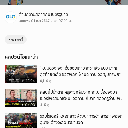
สำนักงานสลากกินแบ่งรัฐบาล
เผยแพร่ 01 ก.ย 2567 เวลา 07.20 น.
ลอตเตอรี่
คลิปวิดีโอแนะนำ
“หนุ่มดวงเฮง” ซื้อของเก่าจากซาเล้ง 800 บาท!
สุดท้ายตะลึง ชีวิตพลิก ฟ้าประทานเจอ“ขุมทรัพย์”!
12:04
9,116 ดู
คลิปนี้มีน้ำตา! ครูสาวกลับจากกทม. ซื้อของมา
เซอร์ไพรส์นักเรียน เจอถาม กี่บาท กลัวครูจ่ายแพง
w
04:09
415 ดู
รวบไรเดอร์ หลอกสาวพัฒนาการช้า สารภาพออก
อุบาย อ้างจะสอนวิชานวด