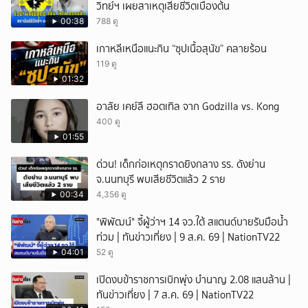
วิทย์ฯ เผยสาเหตุเสียชีวิตเบื้องต้น
00:38
788 ดู
เกาหลีเหนือแนะกิน “ซุปเนื้อสุนัข” คลายร้อน
119 ดู
01:32
อาลัย เคย์ลี ฮอตเทิล จาก Godzilla vs. Kong
400 ดู
01:55
ด่วน! เด็กก่อเหตุกราดยิงกลาง รร. ดังย่าน
จ.นนทบุรี พบเสียชีวิตแล้ว 2 ราย
00:34
4,356 ดู
"พิพัฒน์" จี้ผู้ว่าฯ 14 จว.ใต้ สแตนด์บายรับมือน้ำ
ท่วม | ทันข่าวเที่ยง | 9 ส.ค. 69 | NationTV22
04:01
52 ดู
เปิดงบข้าราชการเบิกพุ่ง บำนาญ 2.08 แสนล้าน |
ทันข่าวเที่ยง | 7 ส.ค. 69 | NationTV22