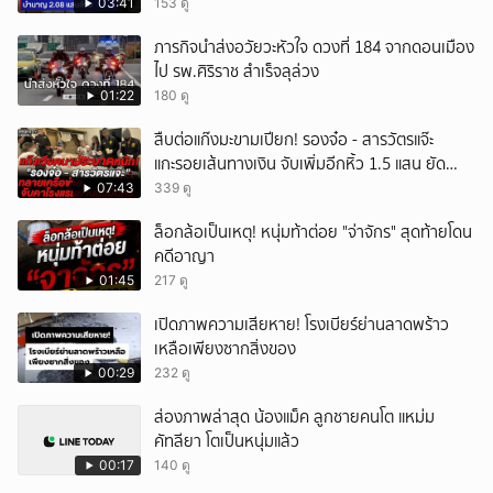
03:41
153 ดู
ภารกิจนำส่งอวัยวะหัวใจ ดวงที่ 184 จากดอนเมือง
ไป รพ.ศิริราช สำเร็จลุล่วง
01:22
180 ดู
สืบต่อแก๊งมะขามเปียก! รองจ๋อ - สารวัตรแจ๊ะ
แกะรอยเส้นทางเงิน จับเพิ่มอีกหิ้ว 1.5 แสน ยัด
สินบน
07:43
339 ดู
ล็อกล้อเป็นเหตุ! หนุ่มท้าต่อย "จ่าจักร" สุดท้ายโดน
คดีอาญา
01:45
217 ดู
เปิดภาพความเสียหาย! โรงเบียร์ย่านลาดพร้าว
เหลือเพียงซากสิ่งของ
00:29
232 ดู
ส่องภาพล่าสุด น้องแม็ค ลูกชายคนโต แหม่ม
คัทลียา โตเป็นหนุ่มแล้ว
00:17
140 ดู