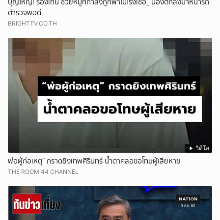
บุญใหญ่! รองเทน ช่วยหมูที่กำลังถูกพาไปโรงเชือ_ น้องตกลงมาหน้ารถ
ตำรวจพอดี
BRIGHTTV.CO.TH
วิดีโอ
พ่อผู้ก่อเหตุ” กราดยิงเทพศิรินทร์ น้ำตาคลอขอโทษผู้เสียหาย
THE ROOM 44 CHANNEL