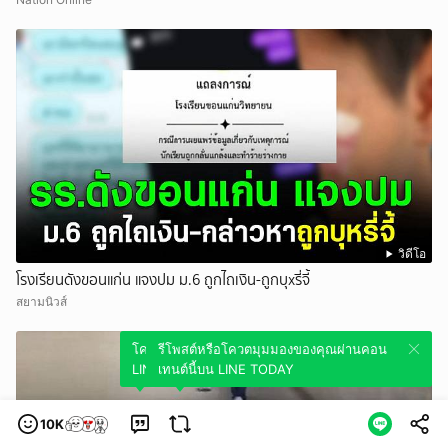
วิดีโอ
โรงเรียนดังขอนแก่น แจงปม ม.6 ถูกไถเงิน-ถูกบุxรี่จี้
สยามนิวส์
โควตมุมมองของคุณผ่านคอนเทนต์นี้บน
รีโพสต์หรือโควตมุมมองของคุณผ่านคอน
LINE TODAY
เทนต์นี้บน LINE TODAY
10K