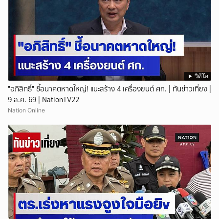
วิดีโอ
"อภิสิทธิ์" ชี้อนาคตหาดใหญ่! แนะสร้าง 4 เครื่องยนต์ ศก. | ทันข่าวเที่ยง |
9 ส.ค. 69 | NationTV22
Nation Online