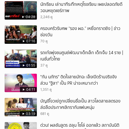
นักเรียน เล่านาทีระทึกเหตุโรงเรียน เผยปลอดภัยดี
วอนหยุดแชร์ภาพ
04:28
2,246 ดู
ครอบครัวรับศพ “รอง ผอ.” เหยื่อกราดยิง | ข่าว
ช่องวัน
07:16
70 ดู
รถเก๋งพุ่งชนศูนย์พัฒนาเด็กเล็ก เด็กเจ็บ 14 ราย |
เนชั่นทั่วไทย
01:55
37 ดู
"กัน นภัทร" ติดใจสายมัทฉะ เล็งเปิดร้านจริงจัง
ส่วน "ฐิสา" เป็น PR น่าจะเหมาะกว่า
04:11
1,351 ดู
บัญชีโจวเย่ถูกเปลี่ยนชื่อเป็น สาวโสดสายสตรอง
ส่อลือประกาศเลิกรากับแฟนหนุ่ม
03:19
681 ดู
ด่วน! ผลชันสูตร ฮลุน โซโล่ ออกแล้ว สถาบันนิติ