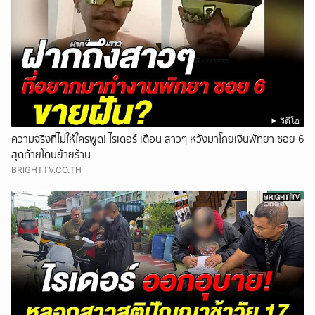
วิดีโอ
ความจริงที่ไม่ให้ใครพูด! ไรเดอร์ เตือน สาวๆ หวังมาโกยเงินพัทยา ซอย 6
สุดท้ายโดนย้ายร้าน
BRIGHTTV.CO.TH