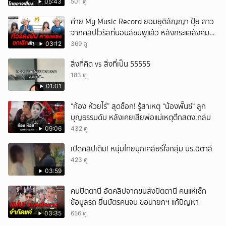
05:43
501 ดู
ค่าย My Music Record ยอมยุติสัญญา ปุ้ย สาว
จากคลิปไวรัลที่นอนสีชมพูแล้ว หลังกระแสสังคม
และคนในวงการวิจารณ์เรื่องความเหมาะสม
03:12
369 ดู
สิ่งที่คิด vs สิ่งที่เป็น 55555
183 ดู
01:01
“ก้อง ห้วยไร่” สุดช็อก! รู้สาเหตุ “น้องพั๊นซ์“ ลูก
บุญธรรมดับ หลังเคยเสียพ่อแม่เหตุตึกสตง.ถล่ม
09:06
432 ดู
เปิดคลิปเต็ม! หนุ่มไทยบุกเคลียร์ใจกลุ่ม นร.อิตาลี
423 ดู
03:59
คนปัตตานี อัดคลิปจากขนส่งปัตตานี คนแห่เช็ก
ข้อมูลรถ ยื่นบัตรคนจน ขอนายกฯ แก้ปัญหา
03:35
656 ดู