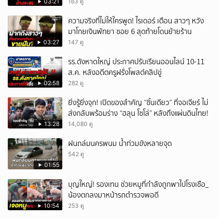
03:21
163 ดู
ความจริงที่ไม่ให้ใครพูด! ไรเดอร์ เตือน สาวๆ หวัง
มาโกยเงินพัทยา ซอย 6 สุดท้ายโดนย้ายร้าน
03:27
147 ดู
รร.ดังหาดใหญ่ ประกาศปรับเรียนออนไลน์ 10-11
ส.ค. หลังอดีตครูฝรั่งโพสต์คลิปขู่
02:58
282 ดู
ยิ่งรู้ยิ่งจุก! เปิดของสำคัญ “ชิ้นเดียว” ที่จอเจียร์ ไม่
ส่งกลับพร้อมร่าง “ฮลุน โซโล่” หลังถึงแผ่นดินไทย!
13:28
14,080 ดู
ฝนถล่มนครพนม น้ำท่วมขังหลายจุด
542 ดู
01:55
บุญใหญ่! รองเทน ช่วยหมูที่กำลังถูกพาไปโรงเชือ_
น้องตกลงมาหน้ารถตำรวจพอดี
10:54
253 ดู