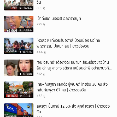
วัน
04:44
809 ดู
เข้าถึงซิกเนเจอร์! อัลตร้าสมูท
295 ดู
00:44
ไหว้สวย แก๊งวัยรุ่นอิตาลี ป่วนเมือง ขอโทษ
พฤติกรรมไม่เหมาะสม | ข่าวช่องวัน
07:04
444 ดู
ั่"จิน จรินทร์" เดือดจัด! อย่ามาเสือxเรื่องชาวบ้าน
ลั่น ด่าหนู (กวาง รติชา) เหมือนด่าพี่ อย่ามายุ่งกับ
คนของผม จบ!!!
02:49
612 ดู
ไทย–กัมพูชา แลกตัวผู้พ้นคดี ไทยรับ 36 คน ส่ง
กลับกัมพูชา 67 คน | ข่าวช่องวัน
02:41
453 ดู
สหรัฐฯ ขึ้นภาษี 12.5% ส่ง ศุภจี เจรจา | ข่าวช่อง
วัน