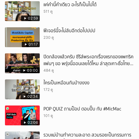
แค่คำนี้คำเดียว อะไรก็เป็นไปได้
511 ดู
02:59
ฟีเจอร์นี้จะไม่ลับอีกต่อไปปปป
230 ดู
01:17
ปิดกล้องแล้วครับ ซีรีส์พระเอกเรื่องแรกของแพทริค
แฟนๆ ขอ พรุ่งนี้ออนเลยได้ไหม ล่าสุดเคาะชื่อไทย
แล้ว
03:00
484 ดู
ใครเป็นเหมือนกันบ้างงงง
172 ดู
02:34
POP QUIZ ถามป็อป ตอบปั๊บ กับ #MicMac
101 ดู
02:06
รวบแม่บ้านทำความสะอาด สวมรอยเป็นกรรมการ