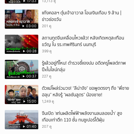
17:33
13,113 ดู
แก๊งคอลฯ ตุ๋นเจ้าอาวาส โอนเงินเกือบ 9 ล้าน |
ข่าวช่องวัน
03:00
201 ดู
สถานทูตจีนเคลื่อนไหวแล้ว! หลังเกิดเหตุสะเทือน
ขวัญ ใน รร.เทพศิรินทร์ นนทบุรี
00:28
399 ดู
รู้แล้วอยู่ที่ไหน! ตำรวจชี้แจงปม อดีตครูโพสต์ภาพ
ปืxในไลน์กลุ่ม
00:37
227 ดู
ตัวแม่โผล่ร่วมวง! “ลีน่าจัง” ขอพูดตรงๆ ถึง “พี่ชาย
ฮลุน” หลังรู้ “ผลชันสูตร” น้องชาย!
15:00
1,249 ดู
จีนเปิด ‘แท่นผลิตไฟฟ้าพลังงานลมลอยน้ำ’ สูง
เกือบเท่าตึก 110 ชั้น ทนซูเปอร์ไต้ฝุ่น
01:40
207 ดู