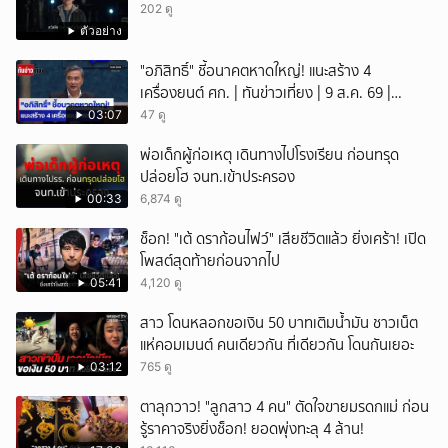
202 ดู
ตัวอย่าง
"อภิสิทธิ์" ชี้อนาคตหาดใหญ่! แนะสร้าง 4
เครื่องยนต์ ศก. | ทันข่าวเที่ยง | 9 ส.ค. 69 |
NationTV22
03:07
47 ดู
พ่อเด็กผู้ก่อเหตุ เดินทางไปโรงเรียน ก่อนทรุด
ปล่อยโฮ จนท.เข้าประครอง
00:33
6,874 ดู
ช็อก! "เต้ ดราก้อนไฟว์" เสียชีวิตแล้ว ยิ่งเศร้า! เปิด
โพสต์สุดท้ายก่อนจากไป
05:41
4,120 ดู
สาว โดนหลอกขอเงิน 50 บาทเติมน้ำมัน ชาวเน็ต
แห่คอมเมนต์ คนเดียวกัน ที่เดียวกัน โดนกันเยอะ
03:12
765 ดู
ตาลุกวาว! "ลูกสาว 4 คน" ตัดใจขายมรดกแม่ ก่อน
รู้ราคาจริงยิ่งช็อก! ยอดพุ่งทะลุ 4 ล้าน!