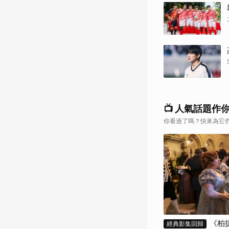
📺 人氣話題作
你看過了嗎？快來為它
《柏
經典影集回歸