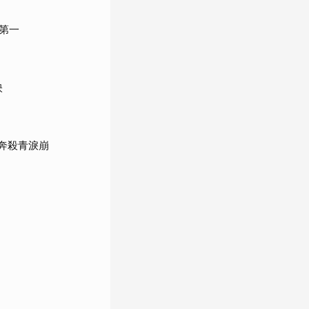
第一
映
狂奔殺青淚崩