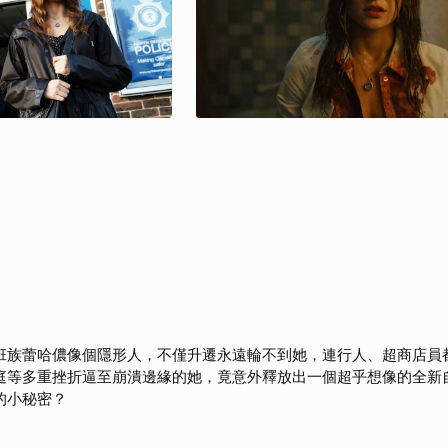
班族蕾哈儂像個隱形人，不僅升遷永遠輪不到她，連行人、超商店員
庭等多重挫折逼至崩潰邊緣的她，竟意外釋放出一個超乎想像的全新
的小秘密？