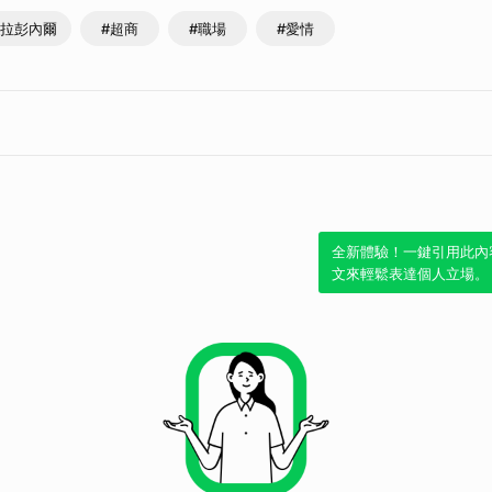
艾拉彭內爾
#超商
#職場
#愛情
全新體驗！一鍵引用此內
文來輕鬆表達個人立場。