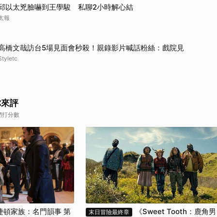
邱以太兇臉嚇到王學駿 私聊2小時解心結
太報
高橋文哉訪台5場見面會秒殺！親錄影片喊話粉絲：戲院見
Styletc
你來評
們打分數
捷頓家族：名門韻事 第
《Sweet Tooth：鹿角男
末日冒險最終章