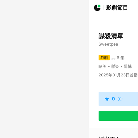
影劇節目
謀殺清單
Sweetpea
戲劇
共 6 集
歐美 • 懸疑 • 驚悚
2025年01月23日首播
0
(0)