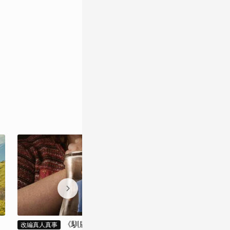
《馴鹿寶貝》
《
改編真人真事
日版權力遊戲