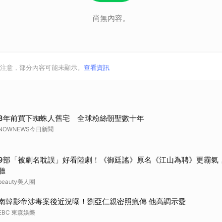
取消
尚無內容。
注意，部分內容可能未顯示。
查看資訊
3年前買下蜘蛛人舊宅 全球粉絲朝聖數十年
NOWNEWS今日新聞
9部「被劇名耽誤」好看陸劇！《御廷謠》原名《江山為聘》更霸氣
聽
beauty美人圈
南韓影帝涉毒案後近況曝！劉亞仁親密照瘋傳 他高調示愛
EBC 東森娛樂