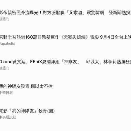
影帝親密照外流曝光！對方臉貼臉「又索吻」震驚韓網 登新聞熱搜
鏡週刊
東野圭吾熱銷160萬冊懸疑巨作《天鵝與蝙蝠》電影 9月4日全台上
Japaholic
Ozone黃文廷、FEniX夏浦洋組「神隊友」 邱以太、林亭莉熱血
鏡週刊
我的神隊友殺青 邱以太不捨
中華日報
電影「我的神隊友」殺青(圖)
中央通訊社