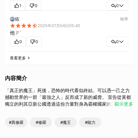
1
0
0
佑
檢舉
2025年07月04日05:40
他ㄗ˙
0
0
0
查看更多
內容簡介
「真正的魔王」死後，恐怖的時代看似終結。可以憑一己之力
撼動世界的一群「最強之人」反而成了新的威脅。 宣告從黃都
獨立的利其亞新公國透過這份力量對身為霸權國家的黃都發起
顯示更多
全面戰爭。 兩國所引起的新魔王戰爭使修羅們各自展現出壓倒
性的威力，經歷一番激鬥後，迎來死傷慘重的結局。 然而世上
#異修羅
#修羅
#魔王
#能力
卻仍存在著能為時代帶來變化的超凡之人。 當站在各類能力和
種族頂點的修羅們，以及試圖利用這股勢力而出謀劃策的人們
相遇時，宿命與凶兆交會，使萬物歸於塵土的龐大災厄於焉到