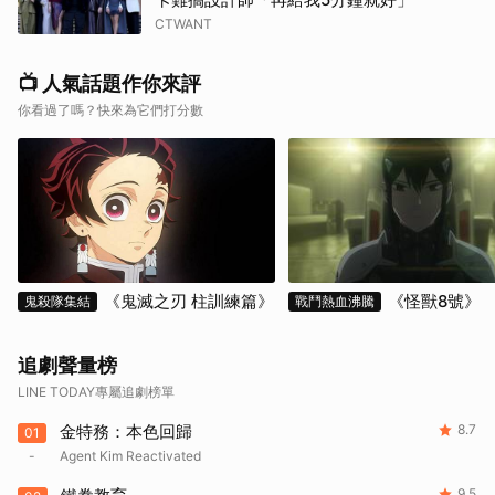
CTWANT
📺 人氣話題作你來評
你看過了嗎？快來為它們打分數
《鬼滅之刃 柱訓練篇》
《怪獸8號》
鬼殺隊集結
戰鬥熱血沸騰
追劇聲量榜
LINE TODAY專屬追劇榜單
金特務：本色回歸
8.7
01
-
Agent Kim Reactivated
9.5