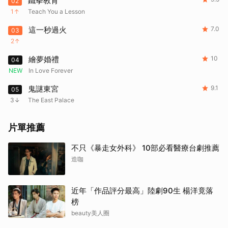
鐵拳教育
02
1
Teach You a Lesson
這一秒過火
7.0
03
2
繪夢婚禮
10
04
NEW
In Love Forever
鬼謎東宮
9.1
05
3
The East Palace
片單推薦
不只《暴走女外科》 10部必看醫療台劇推薦
造咖
近年「作品評分最高」陸劇90生 楊洋竟落
榜
beauty美人圈