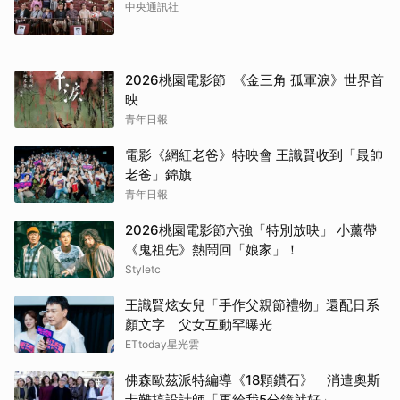
中央通訊社
2026桃園電影節 《金三角 孤軍淚》世界首
映
青年日報
電影《網紅老爸》特映會 王識賢收到「最帥
老爸」錦旗
青年日報
2026桃園電影節六強「特別放映」 小薰帶
《鬼祖先》熱鬧回「娘家」！
Styletc
王識賢炫女兒「手作父親節禮物」還配日系
顏文字 父女互動罕曝光
ETtoday星光雲
佛森歐茲派特編導《18顆鑽石》 消遣奧斯
卡難搞設計師「再給我5分鐘就好」