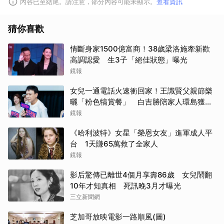
內容已至結尾。請注意，部分內容可能未顯示。
查看資訊
猜你喜歡
情斷身家1500億富商！38歲梁洛施牽新歡
高調認愛 生3子「絕佳狀態」曝光
鏡報
女兒一通電話火速衝回家！王識賢父親節樂
曬「粉色犒賞餐」 白吉勝陪家人環島獲封
「最狂老爸」
鏡報
取消
《哈利波特》女星「榮恩女友」進軍成人平
台 1天賺65萬救了全家人
鏡報
影后驚傳已離世4個月享壽86歲 女兒鬧翻
10年才知真相 死訊晚3月才曝光
三立新聞網
芝加哥放映電影一路順風(圖)