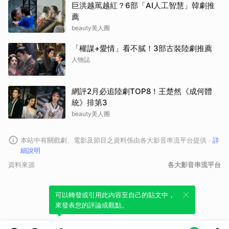
巨洪越罵越紅？6部「AI人工智慧」韓劇推
薦
beauty美人圈
「權謀+愛情」看不膩！3部古裝陸劇推薦
人物誌
網評2月必追陸劇TOP8！王楚然《成何體
統》排第3
beauty美人圈
本站中有關戲劇、電影及節目之資料係由各大影音串流平台提供
∙
詳
細說明
資料來源
各大影音串流平台
可以轉發或引用此內容至自己的貼文中，
來發表您的評論或觀點。