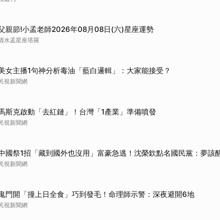
父親節!小孟老師2026年08月08日(六)星座運勢
清水孟星座塔羅
美女主播1句神分析毒油「藍白邏輯」：大家能接受？
民視新聞網
馬斯克啟動「去紅鏈」！台灣「1產業」準備噴發
民視新聞網
中國祭1招「藏到國外也沒用」富豪急逃！沈榮欽點名國民黨：夢該
民視新聞網
鬼門開「撞上日全食」巧到發毛！命理師示警：深夜避開6地
民視新聞網