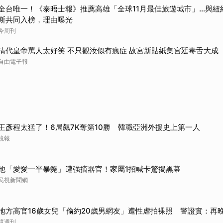
全台唯一！《泰晤士報》推薦高雄「全球11月最佳旅遊城市」…與紐
取消
斯共同入榜，理由曝光
今周刊
清代皇帝罵人太好笑 不只觀汝似有瘋症 故宮新貼紙集宮廷毒舌大成
自由電子報
王彥程太猛了！6局飆7K奪第10勝 韓職亞洲外援史上第一人
鏡報
他「愛愛一半暴斃」遭強摘器官！家屬1招喊卡驚揭黑幕
民視新聞網
地方高官16歲女兒「偷約20歲男網友」遭性虐拍裸照 警證實：再
鏡週刊