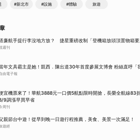
題
#新北市
#設施
#體驗
旅遊
章
搭廉航手提行李沒地方放？ 捷星重磅改制「登機箱放頭頂置物箱要
鏡週刊
當年文具霸主是她！凱西．陳出道30年首度參展文博會 粉絲直呼「
自由電子報
便宜機票來了！華航3888元一口價5航點限時開搶，長榮全航線83
8/9調漲早買早省
今周刊
父親節台中遊！從早到晚一日遊行程推薦，美食、美景一次滿足！
旅遊經