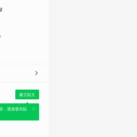
幫
」
建立貼文
容，透過發布貼