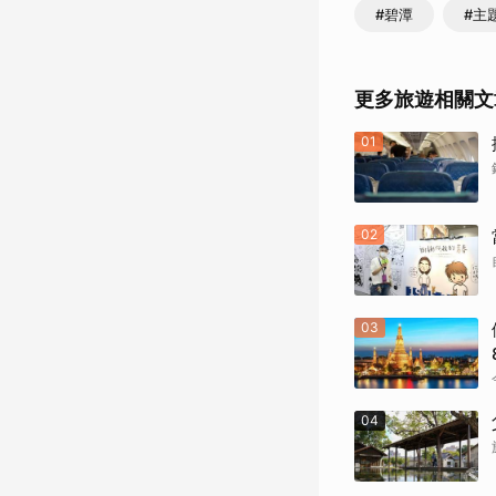
#碧潭
#主
更多旅遊相關文
01
02
03
04