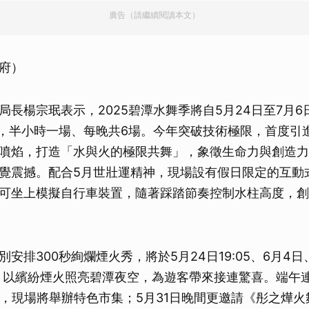
廣告（請繼續閱讀本文）
府）
局長楊宗珉表示，2025碧潭水舞季將自5月24日至7月6
演，半小時一場、每晚共6場。今年突破技術極限，首度引
噴焰，打造「水與火的極限共舞」，象徵生命力與創造力
覺震撼。配合5月世壯運精神，現場設有假日限定的互動
可坐上模擬自行車裝置，隨著踩踏節奏控制水柱高度，創
安排300秒絢爛煙火秀，將於5月24日19:05、6月4日
施放，以繽紛煙火照亮碧潭夜空，為遊客帶來接連驚喜。端午連
間，現場將舉辦特色市集；5月31日晚間更邀請《彤之燁火