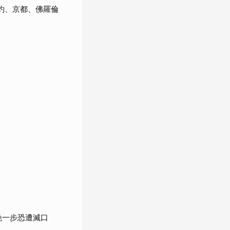
約、京都、佛羅倫
晚一步恐遭滅口