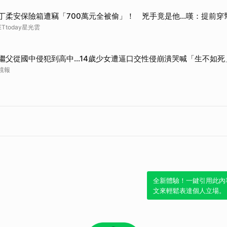
丁柔安保險箱遭竊「700萬元全被偷」！ 兇手竟是他...嘆：提前穿
ETtoday星光雲
繼父從國中侵犯到高中…14歲少女遭逼口交性侵崩潰哭喊「生不如死
鏡報
全新體驗！一鍵引用此內
文來輕鬆表達個人立場。