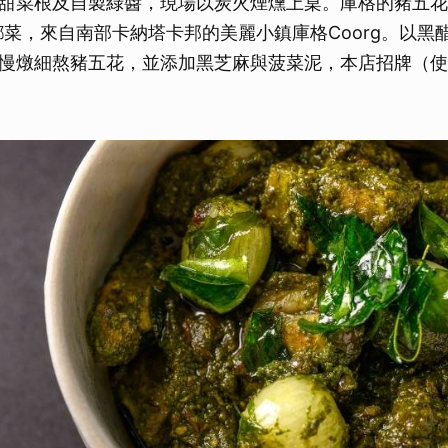
甜菜根及自製綠醬，現場以炭火煙燻上桌。庫格的豬五花
的家鄉菜，來自南部卡納塔卡邦的美麗小鎮庫格Coorg。以
慢燉細熬豬五花，並添加黑芝麻與菠菜泥，本店招牌（使