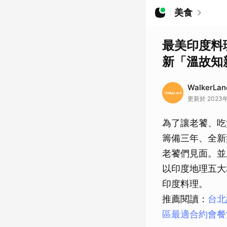
美食
最美印度料
新「溫故知
WalkerLa
更新於 2023年
為了讓老饕、吃
籌備三年、全新型
老饕們見面。並
以印度地理五大
印度料理。
推薦閱讀：
台北
區最適合約會餐