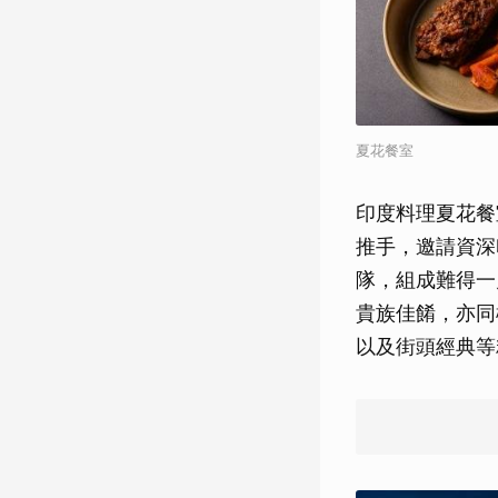
夏花餐室
印度料理夏花餐室
推手，邀請資深印
隊，組成難得一
貴族佳餚，亦同
以及街頭經典等