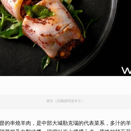
廣告（請繼續閱讀本文）
督的串燒羊肉，是中部大城勒克瑙的代表菜系，多汁的羊