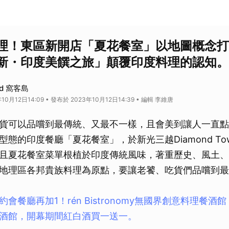
理！東區新開店「夏花餐室」以地圖概念打
新・印度美饌之旅」顛覆印度料理的認知。
nd 窩客島
10月12日14:09 • 發布於 2023年10月12日14:39 • 編輯 李維唐
貨可以品嚐到最傳統、又最不一樣，且會美到讓人一直點
態的印度餐廳「夏花餐室」，於新光三越Diamond To
且夏花餐室菜單根植於印度傳統風味，著重歷史、風土、
地理區各邦貴族料理為原點，要讓老饕、吃貨們品嚐到最
約會餐廳再加1！rén Bistronomy無國界創意料理餐
酒館，開幕期間紅白酒買一送一。