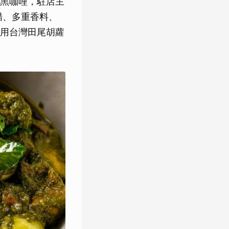
黑咖哩，駐店主
黑醋、多重香料、
用台灣田尾胡蘿