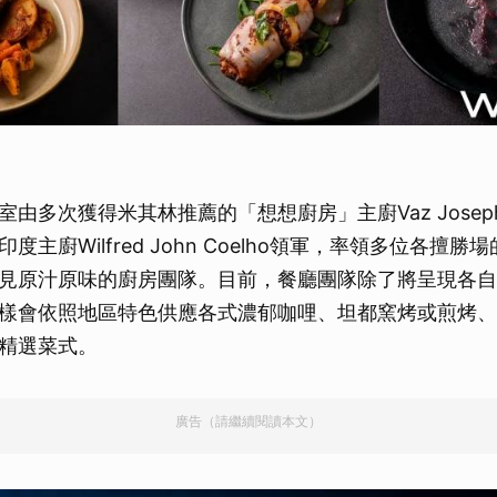
由多次獲得米其林推薦的「想想廚房」主廚Vaz Joseph 
度主廚Wilfred John Coelho領軍，率領多位各擅
見原汁原味的廚房團隊。目前，餐廳團隊除了將呈現各自
樣會依照地區特色供應各式濃郁咖哩、坦都窯烤或煎烤、
精選菜式。
廣告（請繼續閱讀本文）