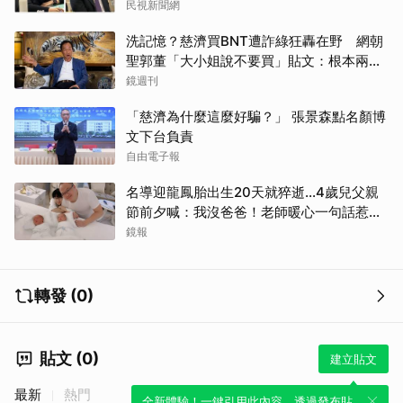
民視新聞網
洗記憶？慈濟買BNT遭詐綠狂轟在野 網朝
聖郭董「大小姐說不要買」貼文：根本兩碼
事
鏡週刊
「慈濟為什麼這麼好騙？」 張景森點名顏博
文下台負責
自由電子報
名導迎龍鳳胎出生20天就猝逝...4歲兒父親
節前夕喊：我沒爸爸！老師暖心一句話惹哭
遺孀
鏡報
轉發 (0)
貼文 (0)
建立貼文
最新
熱門
全新體驗！一鍵引用此內容，透過發布貼