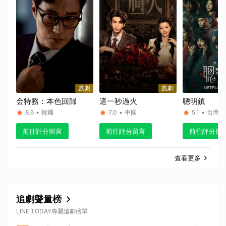
戲劇
戲劇
金特務：本色回歸
這一秒過火
聰明鎮
8.6
•
韓國
7.0
•
中國
5.1
•
台灣
前往評分留言
前往評分留言
前往評分留
查看更多
追劇聲量榜
LINE TODAY專屬追劇榜單