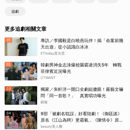
追劇
更多追劇相關文章
01
專訪／李國毅是白曉燕玩伴！揭「命案前幾
天出遊」從小認識白冰冰
ETtoday星光雲
02
韓劇男神金志洙爆校園霸凌消失5年 轉戰
菲律賓近況曝光
CTWANT
03
獨家／朱軒洋一開口全劇組傻眼！嚴藝文嚇
問「同一首歌？」 真實唱功曝光
鏡報
04
9部「被劇名耽誤」好看陸劇！《御廷謠》
原名《江山為聘》更霸氣，《陳情令》原名
好聽
beauty美人圈