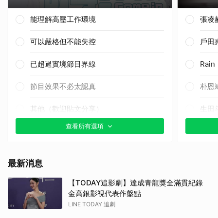
能理解高壓工作環境
張凌
可以嚴格但不能失控
戶田
已超過實境節目界線
Rai
節目效果不必太認真
朴恩
其他（歡迎貼文分享）
生田
查看所有選項
柳樂
王楚
最新消息
朴海
【TODAY追影劇】達成青龍獎全滿貫紀錄
金高銀影視代表作盤點
田曦
LINE TODAY 追劇