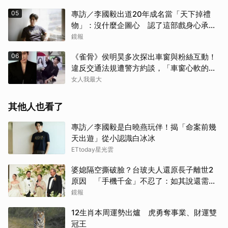
05
專訪／李國毅出道20年成名當「天下掉禮
物」：沒什麼企圖心 認了這部戲身心承受
壓力最大
鏡報
06
《雀骨》侯明昊多次探出車窗與粉絲互動！
違反交通法規遭警方約談，「車窗心軟的
神」上熱搜
女人我最大
其他人也看了
專訪／李國毅是白曉燕玩伴！揭「命案前幾
天出遊」從小認識白冰冰
ETtoday星光雲
婆媳隔空撕破臉？台玻夫人還原長子離世2
原因 「手機千金」不忍了：如其說還需要
離開嗎？
鏡報
12生肖本周運勢出爐 虎勇奪事業、財運雙
冠王