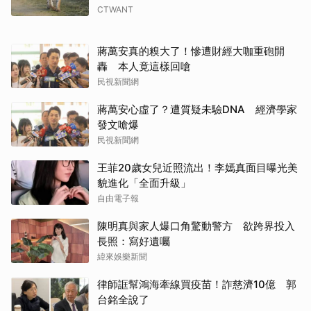
CTWANT
蔣萬安真的糗大了！慘遭財經大咖重砲開
轟 本人竟這樣回嗆
民視新聞網
蔣萬安心虛了？遭質疑未驗DNA 經濟學家
發文嗆爆
民視新聞網
王菲20歲女兒近照流出！李嫣真面目曝光美
貌進化「全面升級」
自由電子報
陳明真與家人爆口角驚動警方 欲跨界投入
長照：寫好遺囑
緯來娛樂新聞
律師誆幫鴻海牽線買疫苗！詐慈濟10億 郭
台銘全說了