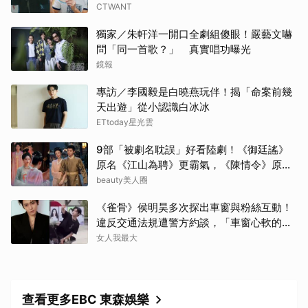
CTWANT
獨家／朱軒洋一開口全劇組傻眼！嚴藝文嚇
問「同一首歌？」 真實唱功曝光
鏡報
專訪／李國毅是白曉燕玩伴！揭「命案前幾
天出遊」從小認識白冰冰
ETtoday星光雲
9部「被劇名耽誤」好看陸劇！《御廷謠》
原名《江山為聘》更霸氣，《陳情令》原名
好聽
beauty美人圈
《雀骨》侯明昊多次探出車窗與粉絲互動！
違反交通法規遭警方約談，「車窗心軟的
神」上熱搜
女人我最大
查看更多EBC 東森娛樂