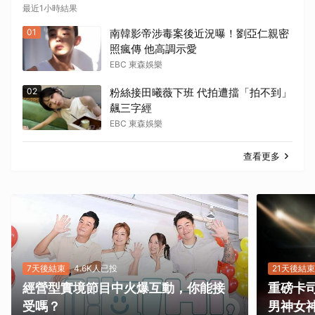
最近1小時結果
01
南韓影帝涉毒案後近況曝！劉亞仁親密
照瘋傳 他高調示愛
EBC 東森娛樂
02
粉絲接田曦薇下班 代拍遭擋「拍不到」
飆三字經
EBC 東森娛樂
查看更多
7天後結束
4.6K人已投
21天後結束
經營型實境節目中火爆互動，你能接
重磅卡司
受嗎？
男神女