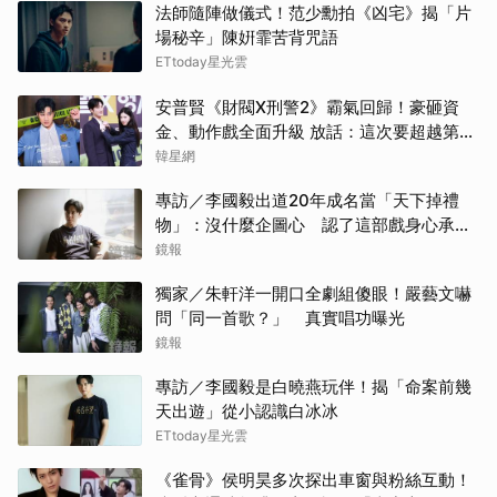
蘇志
法師隨陣做儀式！范少勳拍《凶宅》揭「片
場秘辛」陳姸霏苦背咒語
Jis
ETtoday星光雲
安普賢《財閥X刑警2》霸氣回歸！豪砸資
金武
金、動作戲全面升級 放話：這次要超越第一
季
韓星網
傑瑞
專訪／李國毅出道20年成名當「天下掉禮
金高
物」：沒什麼企圖心 認了這部戲身心承受
壓力最大
鏡報
徐仁
獨家／朱軒洋一開口全劇組傻眼！嚴藝文嚇
許楠
問「同一首歌？」 真實唱功曝光
鏡報
迪麗
專訪／李國毅是白曉燕玩伴！揭「命案前幾
天出遊」從小認識白冰冰
楊洋
ETtoday星光雲
山下
《雀骨》侯明昊多次探出車窗與粉絲互動！