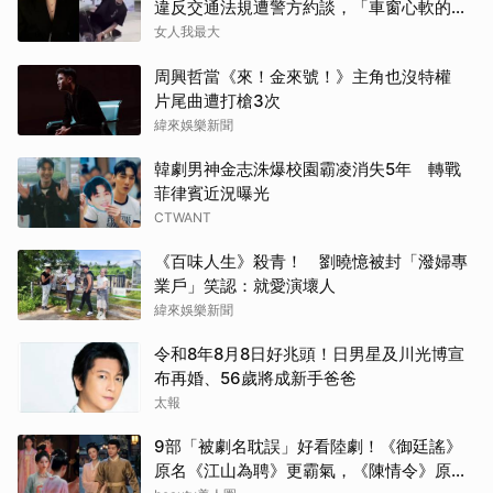
違反交通法規遭警方約談，「車窗心軟的
山姆
神」上熱搜
女人我最大
白鹿
周興哲當《來！金來號！》主角也沒特權
片尾曲遭打槍3次
其他
緯來娛樂新聞
韓劇男神金志洙爆校園霸凌消失5年 轉戰
林智
菲律賓近況曝光
CTWANT
李星
《百味人生》殺青！ 劉曉憶被封「潑婦專
高允
業戶」笑認：就愛演壞人
緯來娛樂新聞
申惠
令和8年8月8日好兆頭！日男星及川光博宣
IU
布再婚、56歲將成新手爸爸
太報
金宣
9部「被劇名耽誤」好看陸劇！《御廷謠》
原名《江山為聘》更霸氣，《陳情令》原名
小栗