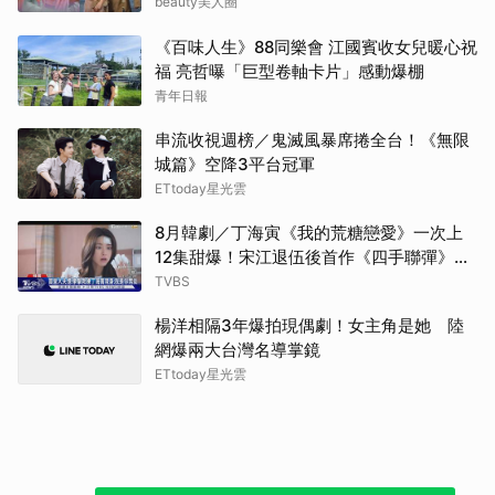
好聽
beauty美人圈
邊佑
《百味人生》88同樂會 江國賓收女兒暖心祝
福 亮哲曝「巨型卷軸卡片」感動爆棚
湯姆
青年日報
千黛
串流收視週榜／鬼滅風暴席捲全台！《無限
城篇》空降3平台冠軍
ETtoday星光雲
8月韓劇／丁海寅《我的荒糖戀愛》一次上
12集甜爆！宋江退伍後首作《四手聯彈》倒
數
TVBS
楊洋相隔3年爆拍現偶劇！女主角是她 陸
網爆兩大台灣名導掌鏡
ETtoday星光雲