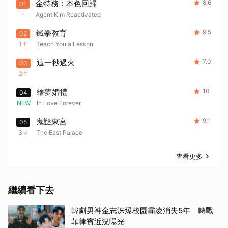
金特務：本色回歸
8.6
01
-
Agent Kim Reactivated
鐵拳教育
9.5
02
1
Teach You a Lesson
這一秒過火
7.0
03
2
繪夢婚禮
10
04
NEW
In Love Forever
鬼謎東宮
9.1
05
3
The East Palace
查看更多
繼續看下去
韓劇男神金志洙爆校園霸凌消失5年 轉戰
菲律賓近況曝光