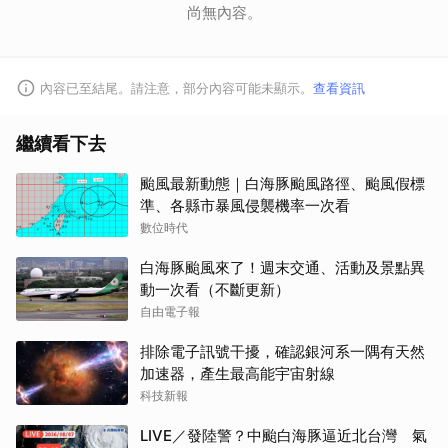
尚無內容。
內容已至結尾。請注意，部分內容可能未顯示。
查看資訊
繼續看下去
颱風最新動態｜白海豚颱風路徑、颱風假標
準、各縣市暴風侵襲機率一次看
數位時代
白海豚颱風來了！週末交通、活動及景點異
動一次看（不斷更新）
自由電子報
排除電子訊號干擾，確認銀河系一隅有天然
加速器，產生最高能宇宙射線
科技新報
LIVE／發陸警？中颱白海豚逼近北台灣 氣