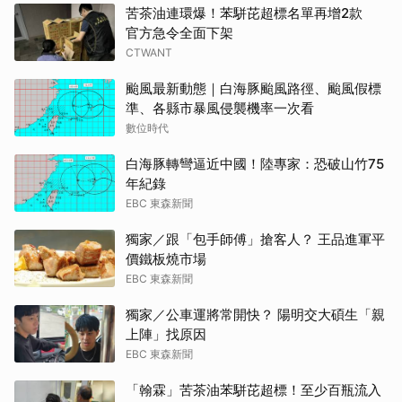
苦茶油連環爆！苯駢芘超標名單再增2款
官方急令全面下架
CTWANT
颱風最新動態｜白海豚颱風路徑、颱風假標
準、各縣市暴風侵襲機率一次看
數位時代
白海豚轉彎逼近中國！陸專家：恐破山竹75
年紀錄
EBC 東森新聞
獨家／跟「包手師傅」搶客人？ 王品進軍平
價鐵板燒市場
EBC 東森新聞
獨家／公車運將常開快？ 陽明交大碩生「親
上陣」找原因
EBC 東森新聞
「翰霖」苦茶油苯駢芘超標！至少百瓶流入