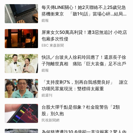
每天傳LINE關心！她2天聯絡不上25歲兒急
搭機衝東京 「聽1句話」當場心碎...結局看
哭網
鏡報
屏東女欠50萬高利貸！遭3惡煞追討 小吃店
包廂多次性侵
EBC 東森新聞
快訊／台玻夫人徐莉玲回應了！還原長子徐
子翔離世真相 痛陷「巨大哀傷」足不出戶
鏡報
「支持度剩7%，別再自我感覺良好」 謝立
功嘆民眾黨現況：雙標得太嚴重
鏡週刊
台股大彈千點是假象？杜金龍警告「2類
股」別久抱
取消
民視新聞網
為何慈濟遭詐10.6億卻一直沒報案？驚人內