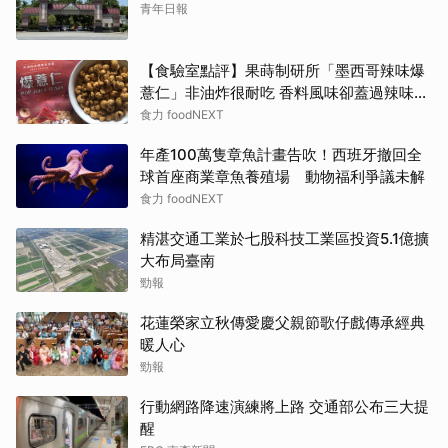
青年日報
【食驗室點評】果蒔制研所「墨西哥辣味爆
薏仁」非油炸很耐吃 香料風味卻蓋過辣味特
色
食力 foodNEXT
年產100萬隻章魚計畫告吹！西班牙撤回全
球首座商業章魚養殖場 動物福利爭議未解
食力 foodNEXT
精湛交通工業於七股科技工業區投資5.1億擴
大布局臺南
勁報
花蓮榮家立秋傳愛慶父親節歌仔戲傳承經典
暖人心
勁報
行動網路降速演練將上路 交通部公布三大提
醒