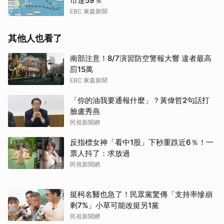
市達59％
EBC 東森新聞
其他人也看了
南部注意！8/7演習防空警報大響 違者最高
罰15萬
EBC 東森新聞
「你的油我要通報什麼」？黃偉哲2句話打
臉盧秀燕
民視新聞網
反指標女神「看中1股」下秒重跌近6％！一
票人抖了：求放過
民視新聞網
挺柯名醫也急了！民眾黨驚傳「支持率慘崩
剩7%」小草可能改挺另1黨
民視新聞網