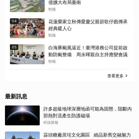
億擴大布局臺南
勁報
04
花蓮榮家立秋傳愛慶父親節歌仔戲傳承
經典暖人心
勁報
05
白海豚颱風逼近！臺灣港務公司提前啟
動防颱整備 周永暉親自主持應變會議
勁報
查看更多
最新訊息
許多超級地球深層地函可能為固態，阻斷內
部熱對流產生防護磁場
科技新報
蒜頭糖廠蔗埕文化園區 細品新舊交融魅力