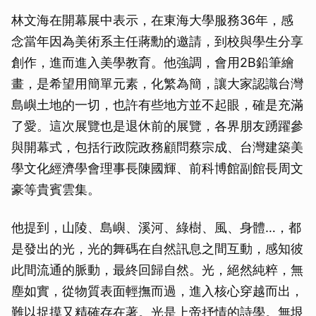
林文海在開幕展中表示，在東海大學服務36年，感
念當年因為美術系主任蔣勳的邀請，到校與學生分享
創作，進而進入美學教育。他強調，會用2B鉛筆繪
畫，是希望用簡單元素，化繁為簡，讓大家認識台灣
島嶼土地的一切，也許有些地方並不起眼，確是充滿
了愛。這次展覽也是退休前的展覽，各界朋友踴躍參
與開幕式，包括行政院政務顧問蔡宗成、台灣建築美
學文化經濟學會理事長陳國輝、前科博館副館長周文
豪等貴賓雲集。
他提到，山陵、島嶼、溪河、綠樹、風、身體…，都
是發出的光，光的舞碼在自然訊息之間互動，感知彼
此間流通的脈動，最終回歸自然。光，絕然純粹，無
塵如實，從物質表面輕撫而過，進入核心穿越而出，
難以捉摸又精確存在著。光是上帝抒情的詩學。無垠