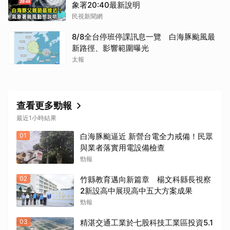
象署20:40最新說明
民視新聞網
8/8全台停班停課訊息一覽 白海豚颱風最
新路徑、影響範圍曝光
太報
查看更多勁報
最近1小時結果
01
白海豚颱逼近 新營台電全力戒備！民眾
與業者落實用電設備檢查
勁報
02
竹縣教育邁向新篇章 楊文科縣長視察
2新設高中展現高中五大方案成果
勁報
03
精湛交通工業於七股科技工業區投資5.1