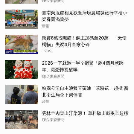
EBC 東森新聞
臺南榮服處相見歡暨清境農場微旅行幸福小
榮眷圓滿築夢
勁報
懸賞8萬找嘸貓！飼主加碼至20萬 「天使
橘貓」失蹤4月全家心碎
TVBS
2026一下就過一半？網驚「剩4個月就跨
年」最恐怖提醒曝
EBC 東森新聞
翰霖公司自主通報苦茶油「苯駢芘」超標 新
北衛生局令下架停售
台視
雲林羊肉查出汙染源！ 草料驗出戴奧辛超標
EBC 東森新聞