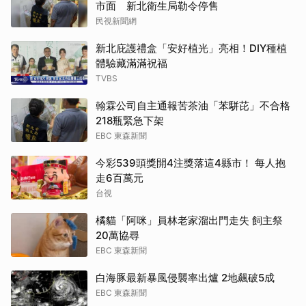
市面 新北衛生局勒令停售
民視新聞網
新北庇護禮盒「安好植光」亮相！DIY種植
體驗藏滿滿祝福
TVBS
翰霖公司自主通報苦茶油「苯駢芘」不合格
218瓶緊急下架
EBC 東森新聞
今彩539頭獎開4注獎落這4縣市！ 每人抱
走6百萬元
台視
橘貓「阿咪」員林老家溜出門走失 飼主祭
20萬協尋
EBC 東森新聞
白海豚最新暴風侵襲率出爐 2地飆破5成
EBC 東森新聞