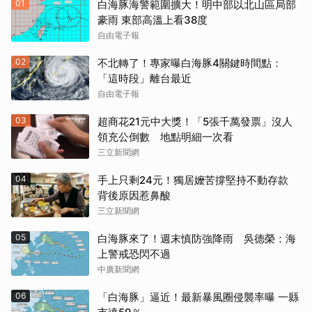
01
白海豚海警範圍擴大！明中部以北山區局部
豪雨 東部高溫上看38度
自由電子報
02
不北轉了！專家曝白海豚4關鍵時間點：
「這時段」離台最近
自由電子報
03
超商花21元中大獎！「5張千萬發票」沒人
領充公倒數 地點明細一次看
三立新聞網
04
手上只剩24元！獨居嬤苦撐堅持不動存款
背後原因惹鼻酸
三立新聞網
05
白海豚來了！週末慎防強降雨 吳德榮：海
上警戒恐閃不過
中廣新聞網
06
「白海豚」逼近！最新暴風圈侵襲率曝 一縣