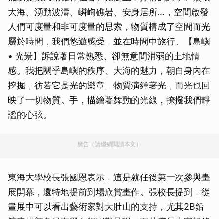
大海、湧動波濤、嶙峋礁岩、安身居所…，空間啟發
人們可度量和非可度量的思索，物質構成了空間而光
屬於時間，我們悠遊感受，並在時間中旅行。【島嶼
• 光景】訴說著日常熟悉、卻無意間消弱的土地情
感。我把關乎島嶼的秩序、大海的魅力，朝自身內在
挖掘，彷若它是光的樂章，物質演繹著光，而光也回
映了一切物質。手，描繪著舞動的光線，撩撥我們靜
謐的心弦。
廣告（請繼續閱讀本文）
東海大學校長張國恩表示，這是就任後第一次參與畫
展開幕，還特地提前到場欣賞畫作。張校長提到，從
畫展中可以看出藝術家對大肚山的支持，尤其2B鉛