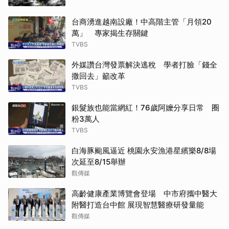
台商湧進越南設廠！中高階主管「月領20
萬」 專家揭生存關鍵
TVBS
外媒讚台灣發票解決逃稅 學者打臉「錢全
撒回去」籲改革
TVBS
銀髮族也能當網紅！76歲阿嬤分享日常 圈
粉3萬人
TVBS
白海豚颱風逼近 桃園永安漁港星繽樂8/8場
次延至8/15舉辦
觀傳媒
高齡健康產業博覽會登場 中市府攜中醫大
附醫打造台中館 展現智慧醫療研發量能
觀傳媒