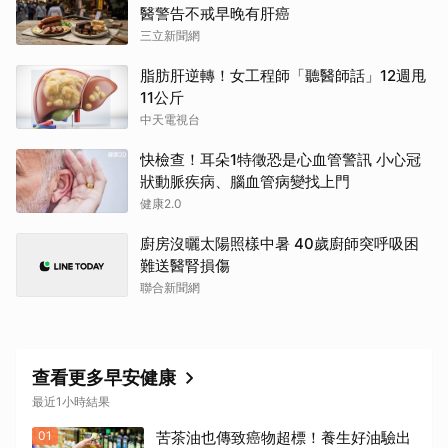
醫警告不戒早晚有肝癌
三立新聞網
脂肪肝逆轉！女工程師「聽醫師話」12週甩
11公斤
中天電視台
快檢查！耳朵1特徵恐是心血管警訊 小心冠
狀動脈疾病、腦血管病變找上門
健康2.0
廚房沒曬太陽照樣中暑 40歲廚師突呼吸困
難送醫腎損傷
聯合新聞網
查看更多早安健康
最近1小時結果
01
苦茶油也傳致癌物超標！養生好油驗出