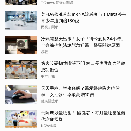
TCnews 慈善新聞網
美FDA核准首款mRNA流感疫苗！Meta涉害
青少年遭判賠180億
民視新聞網
冷氣開整天出事！女子「待冷氣房24小時」
全身抽搐無法說話急送醫 醫曝關鍵原因
鏡報
烤肉咬硬物致嘴張不開 林口長庚微創內視鏡
成功復位
中華日報
天天手麻、半夜痛醒？醫示警腕隧道症候
群 女性發生率最高增10倍
健康醫療網
黃阿瑪揪量腰圍！ 國健署：每月量腰圍遠離
代謝症候群
NOW健康