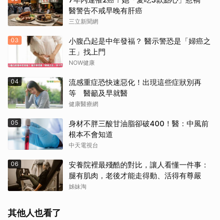
醫警告不戒早晚有肝癌
三立新聞網
03
小腹凸起是中年發福？ 醫示警恐是「婦癌之
王」找上門
NOW健康
04
流感重症恐快速惡化！出現這些症狀別再
等 醫籲及早就醫
健康醫療網
05
身材不胖三酸甘油脂卻破400！醫：中風前
根本不會知道
中天電視台
06
安養院裡最殘酷的對比，讓人看懂一件事：
腿有肌肉，老後才能走得動、活得有尊嚴
姊妹淘
其他人也看了