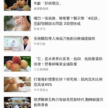
年齡「肝病警訊」
健康醫療網
嘴巴一張就痛、喀喀響？醫示警「4症狀」
恐顳顎關節出問題 3習慣快戒
常春月刊
安南醫院導入海福刀無創治療攝護腺癌
中華日報
「它」是水果界白富美：低GI、低熱量還助
排便！營養師曝黃金攝取量
三立新聞網
打瘦瘦針體重狂掉？研究揭：肌肉流失比例
恐高達45%
中天電視台
慈濟醫療五夠力智啟長照新時代 翻轉銀髮共
創再青春