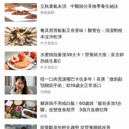
立秋暑氣未消 中醫師分享換季養生秘訣
華視新聞
餐具滑滑黏黏又有香味！醫警告：清潔劑根
本沒沖乾淨
中天電視台
水蜜桃熱量僅39大卡！營養師大推：富含鉀
與維生素C
中天電視台
咬一口肉竟讓嘴巴卡住多年！長庚「微創顳
顎關節手術」助19歲女正常張口
信傳媒
糖尿病不用戒白飯！60歲婦「飯前多加1步
驟」改變進食順序 3個月血糖狂降
鏡報
能量斷崖年輕化趨勢 從營養睡眠改善