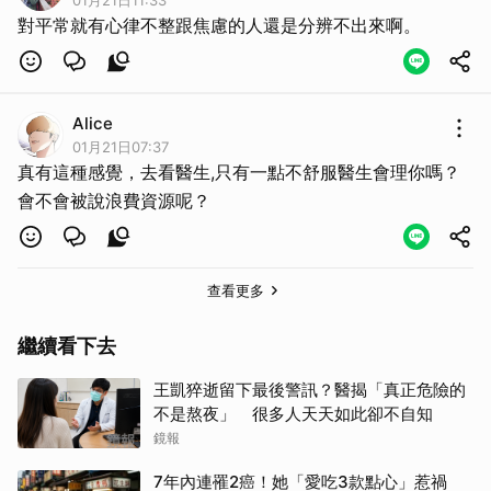
01月21日11:33
對平常就有心律不整跟焦慮的人還是分辨不出來啊。
Alice
01月21日07:37
真有這種感覺，去看醫生,只有一點不舒服醫生會理你嗎？
會不會被說浪費資源呢？
查看更多
繼續看下去
王凱猝逝留下最後警訊？醫揭「真正危險的
不是熬夜」 很多人天天如此卻不自知
鏡報
7年內連罹2癌！她「愛吃3款點心」惹禍