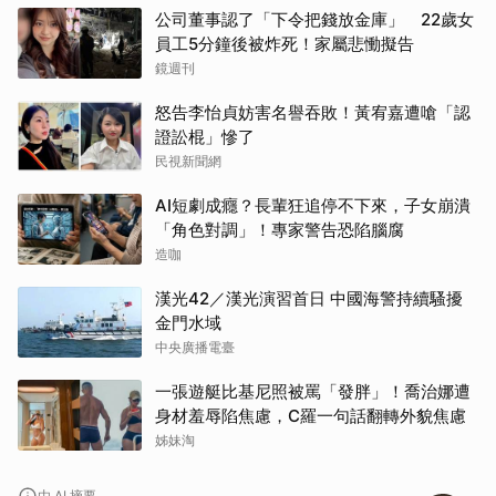
公司董事認了「下令把錢放金庫」 22歲女
員工5分鐘後被炸死！家屬悲慟擬告
鏡週刊
怒告李怡貞妨害名譽吞敗！黃宥嘉遭嗆「認
證訟棍」慘了
民視新聞網
AI短劇成癮？長輩狂追停不下來，子女崩潰
「角色對調」！專家警告恐陷腦腐
造咖
漢光42／漢光演習首日 中國海警持續騷擾
金門水域
中央廣播電臺
一張遊艇比基尼照被罵「發胖」！喬治娜遭
身材羞辱陷焦慮，C羅一句話翻轉外貌焦慮
姊妹淘
由 AI 摘要