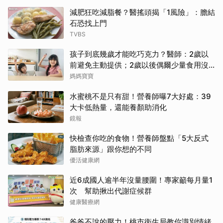
減肥狂吃減脂餐？醫搖頭揭「1風險」：膽結
石恐找上門
TVBS
孩子到底幾歲才能吃巧克力？醫師：2歲以
前避免主動提供；2歲以後偶爾少量食用沒
問題
媽媽寶寶
水蜜桃不是只有甜！營養師曝7大好處：39
大卡低熱量，還能養顏助消化
鏡報
快檢查你吃的食物！營養師盤點「5大反式
脂肪來源」跟你想的不同
優活健康網
近6成國人逾半年沒量腰圍！專家籲每月量1
次 幫助揪出代謝症候群
健康醫療網
爸爸不說的壓力！桃市衛生局教你識別情緒