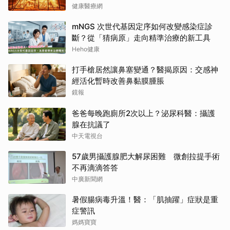
健康醫療網
mNGS 次世代基因定序如何改變感染症診
斷？從「猜病原」走向精準治療的新工具
Heho健康
打手槍居然讓鼻塞變通？醫揭原因：交感神
經活化暫時改善鼻黏膜腫脹
鏡報
爸爸每晚跑廁所2次以上？泌尿科醫：攝護
腺在抗議了
中天電視台
57歲男攝護腺肥大解尿困難 微創拉提手術
不再滴滴答答
中廣新聞網
暑假腸病毒升溫！醫：「肌抽躍」症狀是重
症警訊
媽媽寶寶