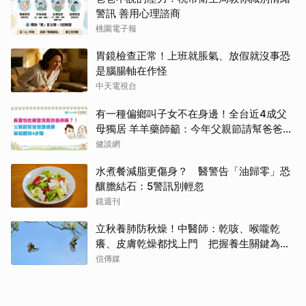
警訊 善用心理諮商
桃園電子報
胃鏡檢查正常！上班就脹氣、放假就沒事恐
是腦腸軸在作怪
中天電視台
有一種偏鄉叫子女不在身邊！全台近4成父
母獨居 羊羊藥師籲：今年父親節請幫爸爸讀
懂他的藥
健談網
水煮餐減脂更傷身？ 醫警告「油歸零」恐
釀膽結石：5警訊別輕忽
鏡週刊
立秋養肺防秋燥！中醫師：乾咳、喉嚨乾
癢、皮膚乾燥都找上門 把握養生關鍵為秋
冬打底
信傳媒