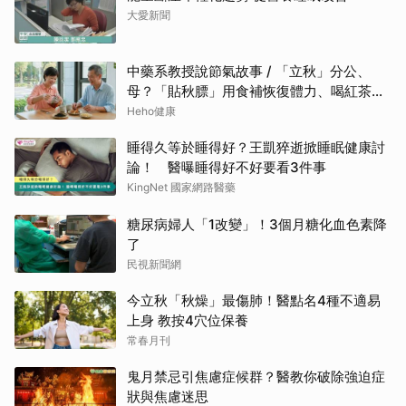
大愛新聞
中藥系教授說節氣故事 / 「立秋」分公、
母？「貼秋膘」用食補恢復體力、喝紅茶可
潤燥
Heho健康
睡得久等於睡得好？王凱猝逝掀睡眠健康討
論！ 醫曝睡得好不好要看3件事
KingNet 國家網路醫藥
糖尿病婦人「1改變」！3個月糖化血色素降
了
民視新聞網
今立秋「秋燥」最傷肺！醫點名4種不適易
上身 教按4穴位保養
常春月刊
鬼月禁忌引焦慮症候群？醫教你破除強迫症
狀與焦慮迷思