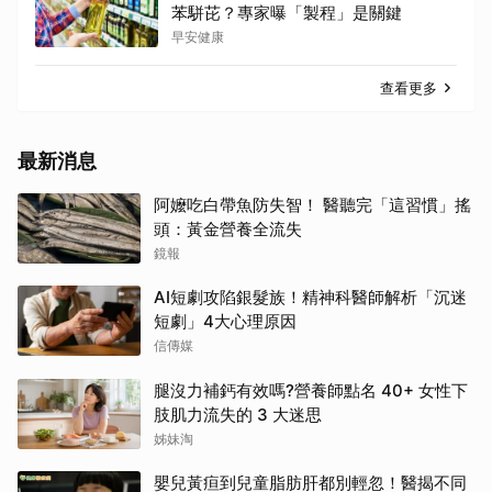
苯駢芘？專家曝「製程」是關鍵
早安健康
查看更多
最新消息
阿嬤吃白帶魚防失智！ 醫聽完「這習慣」搖
頭：黃金營養全流失
鏡報
AI短劇攻陷銀髮族！精神科醫師解析「沉迷
短劇」4大心理原因
信傳媒
腿沒力補鈣有效嗎?營養師點名 40+ 女性下
肢肌力流失的 3 大迷思
姊妹淘
嬰兒黃疸到兒童脂肪肝都別輕忽！醫揭不同