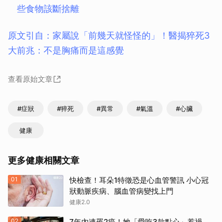
些食物該斷捨離
原文引自：家屬說「前幾天就怪怪的」！醫揭猝死3
大前兆：不是胸痛而是這感覺
查看原始文章
#症狀
#猝死
#異常
#氣溫
#心臟
健康
更多健康相關文章
01
快檢查！耳朵1特徵恐是心血管警訊 小心冠
狀動脈疾病、腦血管病變找上門
健康2.0
02
7年內連罹2癌！她「愛吃3款點心」惹禍