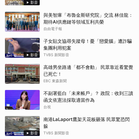
影音
與美智庫「布魯金斯研究院」交流 林佳龍：
期待AI供應鏈等領域互利共榮
自由電子報
子女貼文協尋失蹤母！憂「戀愛腦」遭詐騙
集團利用犯案
影音
TVBS 新聞影音
高雄男坐路邊「都不會動」 民眾靠近看驚覺
已死亡！
EBC 東森新聞
不副署藍白「未來帳戶」？ 政院：收到三讀
函文依憲法採取適當作為
台視
南港LaLaport鷹架天花板砸落 民眾驚恐閃
躲
影音
TVBS 新聞影音