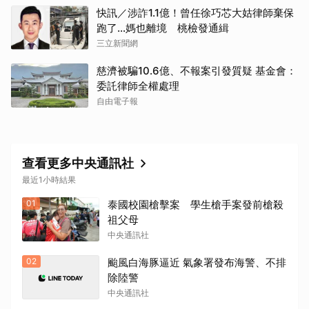
快訊／涉詐1.1億！曾任徐巧芯大姑律師棄保
跑了…媽也離境 桃檢發通緝
三立新聞網
慈濟被騙10.6億、不報案引發質疑 基金會：
委託律師全權處理
自由電子報
查看更多中央通訊社
最近1小時結果
01
泰國校園槍擊案 學生槍手案發前槍殺
祖父母
中央通訊社
02
颱風白海豚逼近 氣象署發布海警、不排
除陸警
中央通訊社