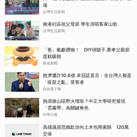
場
台灣生活新聞
南港社區祖父母節 學生演唱客家山歌
台灣生活新聞
「爸」氣獻禮物！ DIY俏鬍子.賽車父親節
蛋糕吸睛
華視新聞
慈濟遭詐10.6億 卓冠廷直言：全台灣人都是
「疫苗之亂」受害者
自由電子報
熱浪致山區野火增加？中正大學研究發現
「雲霧帶」為關鍵角色
中華日報
高雄議員范織欽涉向土木包商索賄 120萬
交保