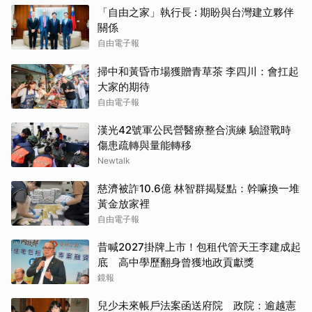
「自由之家」執行長 : 期盼與台灣建立夥伴
關係
自由電子報
掃中和黃昏市場獲贈青草茶 李四川：會扛起
大家的期待
自由電子報
漢光42號軍公民營醫療整合演練 驗證戰時
傷患疏轉與量能轉移
Newtalk
慈濟被詐10.6億 林智群揭疑點：幹嘛換一堆
黃金放家裡
自由電子報
昔喊2027掛牌上市！包租代管天王李建成起
底 高中學歷翻身曾獲地政貢獻獎
鏡報
兒少未來帳戶法案函送府院 政院：逾越憲