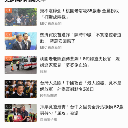
01
疑不堪碎念！桃園老翁殺85歲妻 金屬拐杖
「打斷成兩截」
EBC 東森新聞
02
慈濟買疫苗遭詐！陳時中喊「不實指控者道
歉」 蔣萬安回應了
EBC 東森新聞
03
桃園老老照顧傳悲劇！8旬婦遭夫殺害 媳
婦返家驚見「婆婆倒血泊」
鏡報
04
台灣人危險！中國攻台「最大凶器」竟不是
解放軍 外媒震撼點名2破口
民視新聞網
05
拜票竟遭潑糞！台中女里長全身沾穢物 52歲
男持勺「屎攻」被逮
自由電子報