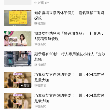
中央通訊社
知名蛋塔豆漿店休半個月 霸氣讓移工返鄉
探親
華視新聞
簡舒培控幼兒園「餵過期食品」 社會局：
5度稽查無發現
華視新聞
顯示還有20秒 行人專用號誌小綠人「走敢
若飛」
華視新聞
巧邀蔡英文任競總主委！ 川：404萬市民
是最大咖
影音
華視影音
巧邀蔡英文任競總主委！ 川：404萬市民
是最大咖
華視新聞