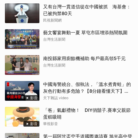
又有台灣一貫道信徒在中國被抓 海基會：
已被拘禁80天
民視新聞網
藝文饗宴舞動一夏 草屯市區增添熱鬧氛圍
台灣生活新聞
南投縣家用廚餘機補助 每戶最高領5千元
台灣生活新聞
中國海警繞台、假執法，「溫水煮青蛙」的
灰色行動有多危險？【8分鐘看懂天下】
Ep.96
影音
天下雜誌 video
「爸」氣獻禮物！ DIY俏鬍子.賽車父親節
蛋糕吸睛
影音
華視影音
第一屆阿甘盃空手道國際邀請賽 旭光高中登