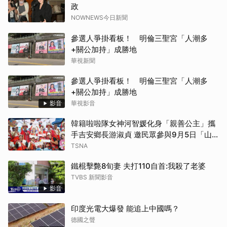
政
NOWNEWS今日新聞
參選人爭掛看板！ 明倫三聖宮「人潮多
+關公加持」成勝地
華視新聞
參選人爭掛看板！ 明倫三聖宮「人潮多
+關公加持」成勝地
影音
華視影音
韓籍啦啦隊女神河智媛化身「親善公主」攜
手吉安鄉長游淑貞 邀民眾參與9月5日「山
海共鳴‧族音流轉」原住民族聯合豐年節
TSNA
鐵棍擊斃8旬妻 夫打110自首:我殺了老婆
TVBS 新聞影音
影音
印度光電大爆發 能追上中國嗎？
德國之聲