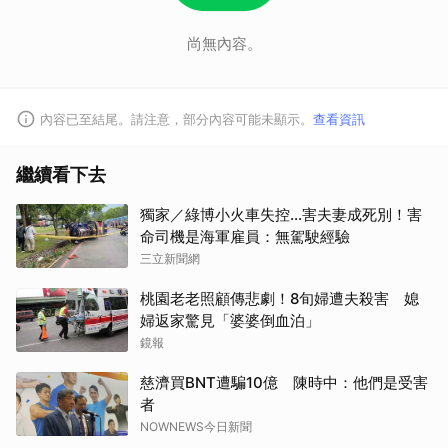
尚無內容。
內容已至結尾。請注意，部分內容可能未顯示。
查看資訊
繼續看下去
獨家／綠博小火車失控…害夫妻成死別！害
命司機是海軍雇員：無駕駛經驗
三立新聞網
桃園老老照顧傳悲劇！8旬婦遭夫殺害 媳
婦返家驚見「婆婆倒血泊」
鏡報
慈濟買BNT遭騙10億 陳時中：他們是受害
者
NOWNEWS今日新聞