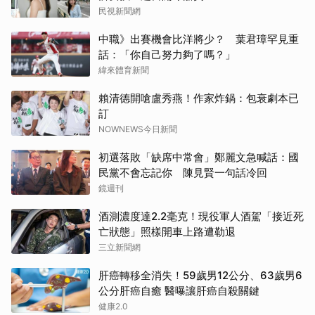
民視新聞網
中職》出賽機會比洋將少？ 葉君璋罕見重
話：「你自己努力夠了嗎？」
緯來體育新聞
賴清德開嗆盧秀燕！作家炸鍋：包衰劇本已
訂
NOWNEWS今日新聞
初選落敗「缺席中常會」鄭麗文急喊話：國
民黨不會忘記你 陳見賢一句話冷回
鏡週刊
酒測濃度達2.2毫克！現役軍人酒駕「接近死
亡狀態」照樣開車上路遭勒退
三立新聞網
肝癌轉移全消失！59歲男12公分、63歲男6
公分肝癌自癒 醫曝讓肝癌自殺關鍵
健康2.0