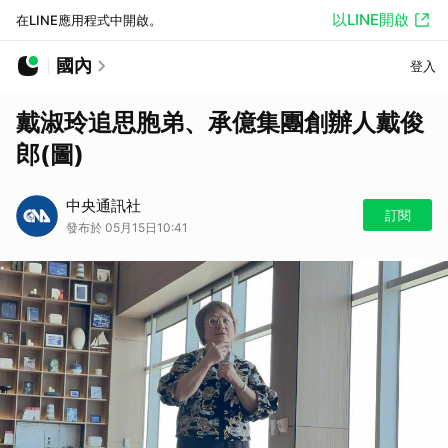
以LINE開啟
在LINE應用程式中開啟。
國內
登入
戴淑玲追思胞弟、承億集團創辦人戴俊
郎(圖)
中央通訊社
訂閱
發布於 05月15日10:41