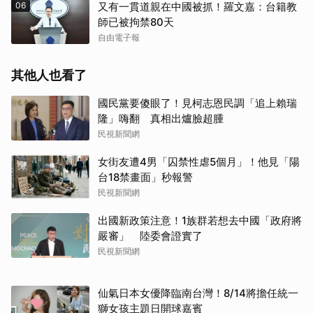
06
又有一貫道親在中國被抓！羅文嘉：台籍教
師已被拘禁80天
自由電子報
其他人也看了
國民黨要傻眼了！見柯志恩民調「追上賴瑞
隆」嗨翻 真相出爐臉超腫
民視新聞網
女街友遭4男「囚禁性虐5個月」！他見「陽
台18禁畫面」秒報警
民視新聞網
出國新政策注意！1族群若想去中國「政府將
嚴審」 陸委會證實了
民視新聞網
仙氣日本女優降臨南台灣！8/14將擔任統一
獅女孩主題日開球嘉賓