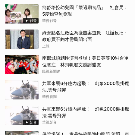
簡舒培控幼兒園「餵過期食品」 社會局：
5度稽查無發現
影音
華視影音
綠營點名江啟臣為疫苗案道歉 江辦反批：
政府買不夠才需民間出面
上報
南部城鎮韌性演習登場！美日英等10駐台單
位關注 林飛帆發文感謝盟友
民視新聞網
共軍來襲6分鐘內起飛！ 幻象2000裝掛魔
法.雲母飛彈
華視新聞
共軍來襲6分鐘內起飛！ 幻象2000裝掛魔
法.雲母飛彈
影音
華視影音
保管場滿！ 毒品快篩陽遭扣牌照.駕照 車