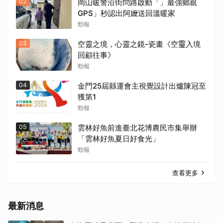
02
岡山暖警沿街問路啟動「」最強鄉親
GPS」秒認出阿嬤送回溫暖家
勁報
03
空靈之境，心靈之鏡-瓷畫《空𩆜入境
回顧往事》
勁報
04
金門25屆縣運會主視覺設計出爐陳冠至
獲第1
勁報
05
雲林好魚前進臺北花博農民市集舉辦
「雲林好魚夏日好食光」
勁報
查看更多
最新消息