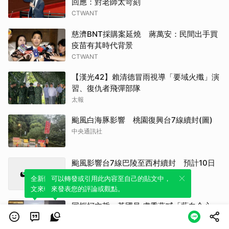
回應：對老師太苛刻
CTWANT
慈濟BNT採購案延燒 蔣萬安：民間出手買
疫苗有其時代背景
CTWANT
【漢光42】賴清德冒雨視導「要域火殲」演
習、復仇者飛彈部隊
太報
颱風白海豚影響 桃園復興台7線續封(圖)
中央通訊社
颱風影響台7線巴陵至西村續封 預計10日
上午解除
全新體驗！一鍵引用此內容，透過發布貼
可以轉發或引用此內容至自己的貼文中，
中央通訊社
文來輕鬆表達個人立場。
來發表您的評論或觀點。
同框柯文哲、黃國昌 盧秀燕喊「藍白合心」
Newtalk