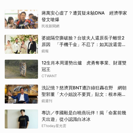
蔣萬安心虛了？遭質疑未驗DNA 經濟學家
發文嗆爆
民視新聞網
婆媳隔空撕破臉？台玻夫人還原長子離世2
原因 「手機千金」不忍了：如其說還需要
離開嗎？
鏡報
12生肖本周運勢出爐 虎勇奪事業、財運雙
冠王
CTWANT
洗記憶？慈濟買BNT遭詐綠狂轟在野 網朝
聖郭董「大小姐說不要買」貼文：根本兩碼
事
鏡週刊
專訪／李國毅是白曉燕玩伴！揭「命案前幾
天出遊」從小認識白冰冰
ETtoday星光雲