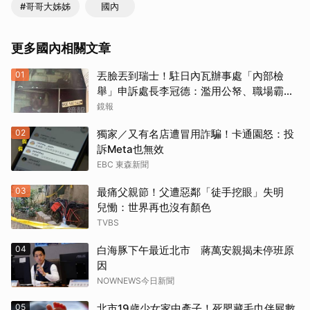
#哥哥大姊姊
國內
更多國內相關文章
01
丟臉丟到瑞士！駐日內瓦辦事處「內部檢
舉」申訴處長李冠德：濫用公帑、職場霸
凌、超速仔拒繳罰單 外交部要查了
鏡報
02
獨家／又有名店遭冒用詐騙！卡通園怒：投
訴Meta也無效
EBC 東森新聞
03
最痛父親節！父遭惡鄰「徒手挖眼」失明
兒慟：世界再也沒有顏色
TVBS
04
白海豚下午最近北市 蔣萬安親揭未停班原
因
NOWNEWS今日新聞
05
北市19歲少女家中產子！死嬰藏毛巾伴屍數