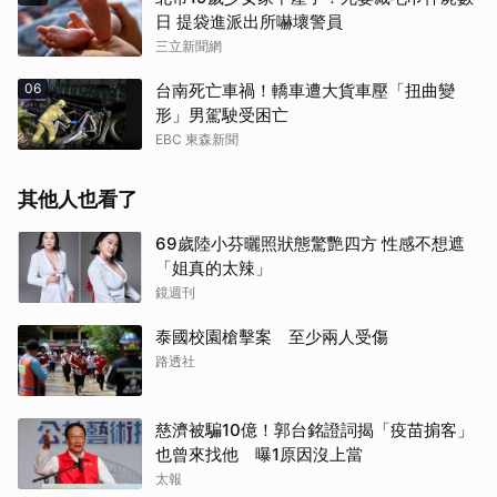
日 提袋進派出所嚇壞警員
三立新聞網
06
台南死亡車禍！轎車遭大貨車壓「扭曲變
形」男駕駛受困亡
EBC 東森新聞
其他人也看了
69歲陸小芬曬照狀態驚艷四方 性感不想遮
「姐真的太辣」
鏡週刊
泰國校園槍擊案 至少兩人受傷
路透社
慈濟被騙10億！郭台銘證詞揭「疫苗掮客」
也曾來找他 曝1原因沒上當
太報