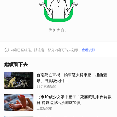
尚無內容。
內容已至結尾。請注意，部分內容可能未顯示。
查看資訊
繼續看下去
台南死亡車禍！轎車遭大貨車壓「扭曲變
形」男駕駛受困亡
EBC 東森新聞
北市19歲少女家中產子！死嬰藏毛巾伴屍數
日 提袋進派出所嚇壞警員
三立新聞網