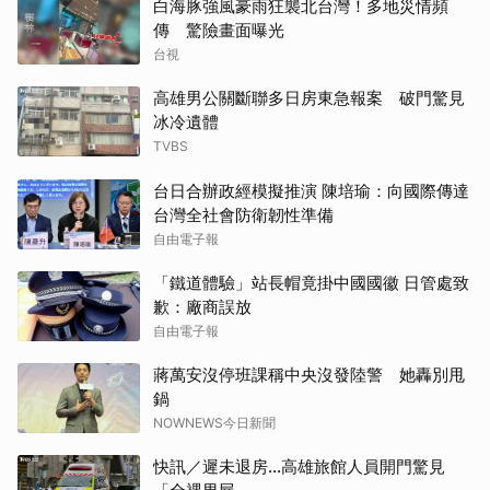
白海豚強風豪雨狂襲北台灣！多地災情頻
傳 驚險畫面曝光
台視
高雄男公關斷聯多日房東急報案 破門驚見
冰冷遺體
TVBS
台日合辦政經模擬推演 陳培瑜：向國際傳達
台灣全社會防衛韌性準備
自由電子報
「鐵道體驗」站長帽竟掛中國國徽 日管處致
歉：廠商誤放
自由電子報
蔣萬安沒停班課稱中央沒發陸警 她轟別甩
鍋
NOWNEWS今日新聞
快訊／遲未退房...高雄旅館人員開門驚見