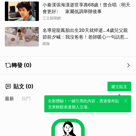
小秦漢張海漢逝世享壽68歲！曾合唱〈明天
會更好〉 家屬低調舉辦後事
三立新聞網
名導迎龍鳳胎出生20天就猝逝...4歲兒父親
節前夕喊：我沒爸爸！老師暖心一句話惹哭
遺孀
鏡報
轉發 (0)
貼文 (0)
建立貼文
最新
熱門
全新體驗！一鍵引用此內容，透過發布貼
文來輕鬆表達個人立場。