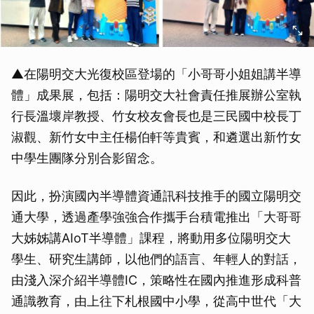
取消
▲在陽明交大光復校區登場的「小哥哥小姐姐講半導
體」成果展，包括：陽明交大社會責任推展辦公室執
行長溫壞岸教授、竹女校友會長也是三民國中校長丁
淑觀、新竹女中主任楊伯軒等貴賓，和遴選出新竹女
中學生團隊分別合影留念。
因此，扮演國內半導體資通訊科技推手的國立陽明交
通大學，透過產學強強合作攜手台積電推出「大哥哥
大姊姊講AIoT半導體」課程，將動用多位陽明交大
學生、研究生講師，以他們的語言、年輕人的對話，
由淺入深介紹半導體IC，策略性在國內推進形成科普
通識教育，由上往下札根國中小學，從高中世代「大