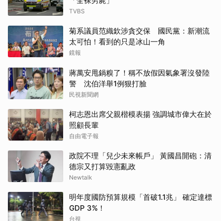
「全裸男屍」
TVBS
菊系議員范織欽涉貪交保 國民黨：新潮流
太可怕！看到的只是冰山一角
鏡報
蔣萬安甩鍋糗了！稱不放假因氣象署沒發陸
警 沈伯洋舉1例狠打臉
民視新聞網
柯志恩出席父親楷模表揚 強調城市偉大在於
照顧長輩
自由電子報
政院不理「兒少未來帳戶」 黃國昌開砲：清
德宗又打算毀憲亂政
Newtalk
明年度國防預算規模「首破1.1兆」 確定達標
GDP 3%！
台視