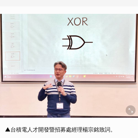
▲台積電人才開發暨招募處經理楊宗銘致詞。