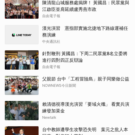
陳清龍山城服務處揭牌！ 黃國昌：民眾黨與
江啟臣並肩延續盧秀燕市政
自由電子報
漢光演習 憲指部實施北捷地下路線運補任
務演練
中央通訊社
針對鞭刑 黃國昌：下周二民眾黨8名立委將
進行四對四正反辯論
自由電子報
父親節 台中「工程冒險島」親子同樂做公益
NOWNEWS今日新聞
賴清德視導漢光演習「要域火殲」 看實兵演
練發加菜金
Newtalk
台中教師遭學生攻擊恐失明 葉元之批人本