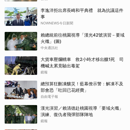
李逸洋拒出席長崎和平典禮 就為抗議這件
事
NOWNEWS今日新聞
賴總統前往桃園視導「漢光42號演習－要域
火殲」(圖)
中央通訊社
大貨車壓爛轎車 救2小時才移出釀1死 司
機喊太累竟驗出毒駕
鏡報
總預算狂刪凍釀災！藍幕僚示警：解凍不及
部會恐「吐回已花經費」
自由電子報
漢光演習／賴清德赴桃園視導「要域火殲」
演練、復仇者飛彈部隊陣地
鏡報