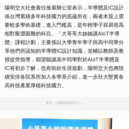
陽明交大社會責任推展辦公室表示，半導體及IC設計
係台灣累積多年科技國力的底蘊所在，兩者本質上需
要較多學術基礎，進入門檻高，是年輕學子容易視爲
相對艱澀困難的科目。「大哥哥大姊姊講AIoT半導
體」課程計劃，主要係以大學青年學子與高中同學分
享他們所認知的半導體IC設計知識，並輔以教師及教
授從旁指導，期望能讓高中同學對於AIoT半導體及
IC有初步了解，也有助於生涯規劃，陽明交大也將陸
續安排各院系所加入各學系介紹，進一步壯大堅實各
高科技產業厚植科技國力。
廣告（請繼續閱讀本文）