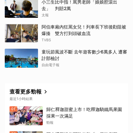
小三生比中指！罵男老師「娘娘腔滾出
去」 判賠2萬
太報
阿伯車廂內狂罵女兒！列車長下班後勸阻被
爆揍 雙方打到頭破血流
TVBS
童玩節風波不斷 去年遊客數少6萬多人 遭審
計部檢討
自由電子報
查看更多勁報
最近1小時結果
01
歸仁釋迦甜蜜上市！吃釋迦騎鐵馬果園
採果一次滿足
勁報