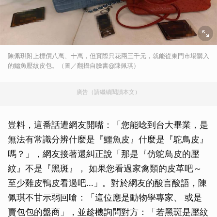
陳佩琪附上標價八萬、十萬，但實際只花兩三千元，就能從東門市場購入
的鱷魚壓紋皮包。（圖／翻攝自臉書@陳佩琪）
廣告（請繼續閱讀本文）
豈料，這番話遭網友開嘴：「您能唸到台大畢業，是
無法有常識分辨什麼是『鱷魚皮』什麼是『鴕鳥皮』
嗎？」，網友接著還糾正說「那是『仿鴕鳥皮的壓
紋』不是『黑斑』， 如果您看過家禽類的皮革吧～
至少雞皮鴨皮看過吧…」。對於網友的酸言酸語，陳
佩琪不甘示弱回嗆：「這位應是動物學專家、 或是
賣包包的盤商」，並趁機詢問對方：「若黑斑是壓紋