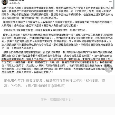
陳佩琪今年7月曾發文提及，檢廉當時在住家搜出多顆「標價8萬、10
萬」的包包。（圖／翻攝自臉書@陳佩琪）
廣告（請繼續閱讀本文）