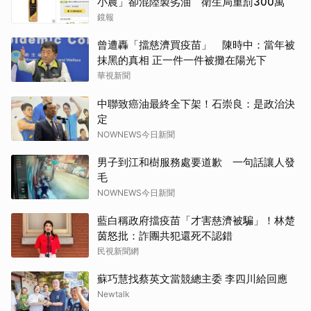
小農」卻混陸製劣油 衛生局重罰300萬
鏡報
曾遭轟「擋慈濟買疫苗」 陳時中：當年被
抹黑的真相 正一件一件被攤在陽光下
華視新聞
中聯致癌油最終全下架！石崇良：是政治決
定
NOWNEWS今日新聞
男子到江和樹服務處要道歉 一句話讓人發
毛
NOWNEWS今日新聞
藍白稱政府擋疫苗「才害慈濟被騙」！林楚
茵怒批：詐團共犯還死不認錯
民視新聞網
蘇巧慧找蔡英文當競總主委 李四川給回應
Newtalk