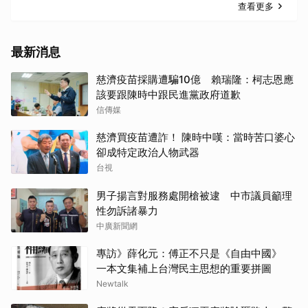
查看更多
最新消息
慈濟疫苗採購遭騙10億 賴瑞隆：柯志恩應
該要跟陳時中跟民進黨政府道歉
信傳媒
慈濟買疫苗遭詐！ 陳時中嘆：當時苦口婆心
卻成特定政治人物武器
台視
男子揚言對服務處開槍被逮 中市議員籲理
性勿訴諸暴力
中廣新聞網
專訪》薛化元：傅正不只是《自由中國》
一本文集補上台灣民主思想的重要拼圖
Newtalk