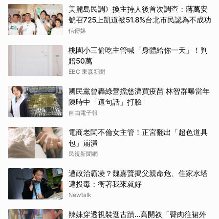
美麗島民調》換主持人後首次調查：蔣萬安
號召725上凱道被51.8%台北市民認為不成功
信傳媒
桃園小三偷吃主管喊「身體給你一天」！判
賠50萬
EBC 東森新聞
國民黨曾轟綠營擋慈濟買疫苗 林智群曝當年
陳時中「這句話」打臉
自由電子報
電商老闆不倫女主管！正宮翻出「超色道具
包」崩潰
民視新聞網
遭政治霸凌？魏嘉賢揭父親命危、住家水塔
遭投毒：衝著我來就好
Newtalk
辣妹穿透視裝逛古蹟…高開衩「臀肉往裙外