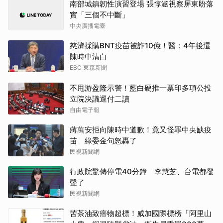
南部城鎮韌性演習登場 張惇涵視察屏東盼落
實「三個不中斷」
中央廣播電臺
慈濟採購BNT疫苗被詐10億！醫：4年後還
陳時中清白
EBC 東森新聞
不甩游盈隆示警！藍白硬推一票印多項公投
立院決議逕付二讀
自由電子報
蔣萬安拒向陳時中道歉！竟又怪罪中央缺疫
苗 綠委金句怒轟了
民視新聞網
行政院驚傳停電40分鐘 李慧芝、台電都發
聲了
民視新聞網
苦茶油致癌物超標！威加國際標榜「阿里山