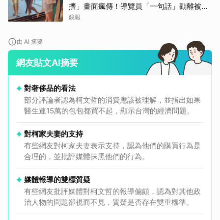
擠」畫面瘋傳！導覽員「一句話」勸離被狂
讚
鏡報
由 AI 摘要
網友貼文AI摘要
對奢侈品的看法
部分評論者認為柯文哲的消費應該被理解，並指出如果
醫生連15萬的包包都買不起，顯示台灣的經濟問題。
對柯家夫妻的支持
有些網友對柯家夫妻表示支持，認為他們的購買行為是
合理的，並批評媒體抹黑他們的行為。
媒體報導的雙標質疑
有些網友批評媒體對柯文哲的報導偏頗，認為對其他政
治人物的問題卻視而不見，質疑是否存在雙重標準。