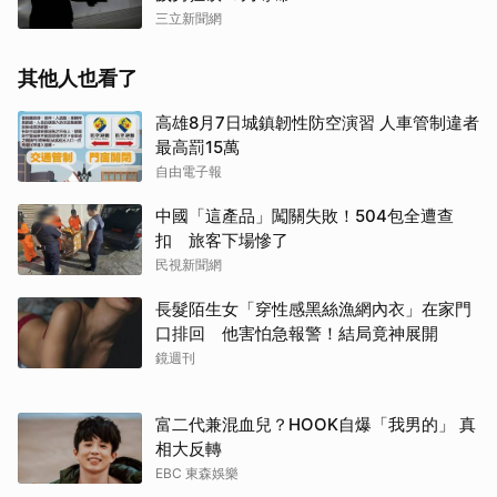
三立新聞網
其他人也看了
高雄8月7日城鎮韌性防空演習 人車管制違者
最高罰15萬
自由電子報
中國「這產品」闖關失敗！504包全遭查
扣 旅客下場慘了
民視新聞網
長髮陌生女「穿性感黑絲漁網內衣」在家門
口排回 他害怕急報警！結局竟神展開
鏡週刊
富二代兼混血兒？HOOK自爆「我男的」 真
相大反轉
EBC 東森娛樂