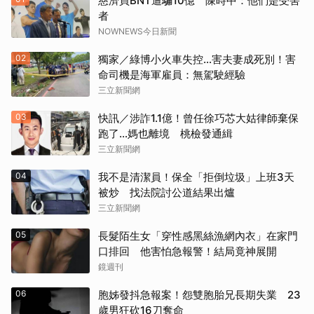
慈濟買BNT遭騙10億 陳時中：他們是受害
者
NOWNEWS今日新聞
02
獨家／綠博小火車失控…害夫妻成死別！害
命司機是海軍雇員：無駕駛經驗
三立新聞網
03
快訊／涉詐1.1億！曾任徐巧芯大姑律師棄保
跑了…媽也離境 桃檢發通緝
三立新聞網
04
我不是清潔員！保全「拒倒垃圾」上班3天
被炒 找法院討公道結果出爐
三立新聞網
05
長髮陌生女「穿性感黑絲漁網內衣」在家門
口排回 他害怕急報警！結局竟神展開
鏡週刊
06
胞姊發抖急報案！怨雙胞胎兄長期失業 23
歲男狂砍16刀奪命