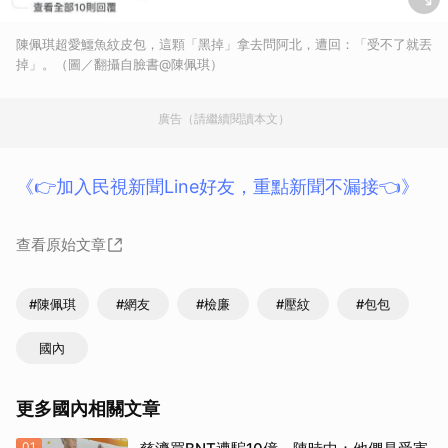
陳佩琪超愛鱷魚紋皮包，這顆「黑掉」拿去問阿北，遭回：「受不了就丟
掉」。（圖／翻攝自臉書@陳佩琪）
廣告（請繼續閱讀本文）
《👉加入民視新聞Line好友，重點新聞不漏接👈》
查看原始文章
#陳佩琪
#網友
#檢廉
#壓紋
#包包
國內
更多國內相關文章
01