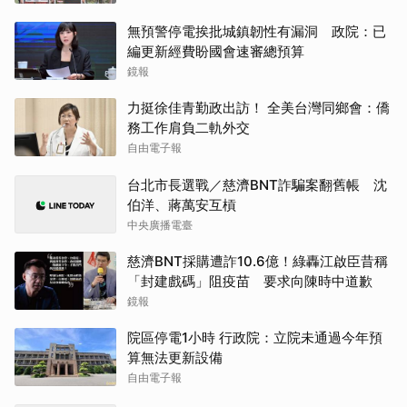
無預警停電挨批城鎮韌性有漏洞 政院：已
編更新經費盼國會速審總預算
鏡報
力挺徐佳青勤政出訪！ 全美台灣同鄉會：僑
務工作肩負二軌外交
自由電子報
台北市長選戰／慈濟BNT詐騙案翻舊帳 沈
伯洋、蔣萬安互槓
中央廣播電臺
慈濟BNT採購遭詐10.6億！綠轟江啟臣昔稱
「封建戲碼」阻疫苗 要求向陳時中道歉
鏡報
院區停電1小時 行政院：立院未通過今年預
算無法更新設備
自由電子報