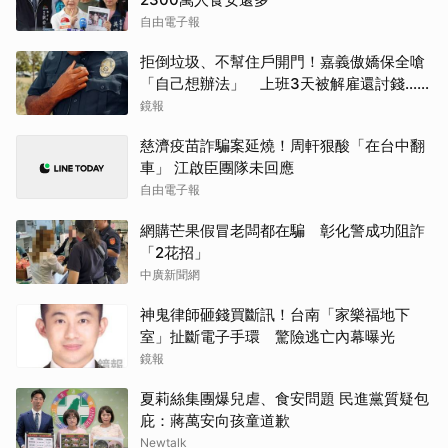
自由電子報
拒倒垃圾、不幫住戶開門！嘉義傲嬌保全嗆
「自己想辦法」 上班3天被解雇還討錢...法
官判付薪
鏡報
慈濟疫苗詐騙案延燒！周軒狠酸「在台中翻
車」 江啟臣團隊未回應
自由電子報
網購芒果假冒老闆都在騙 彰化警成功阻詐
「2花招」
中廣新聞網
神鬼律師砸錢買斷訊！台南「家樂福地下
室」扯斷電子手環 驚險逃亡內幕曝光
鏡報
夏莉絲集團爆兒虐、食安問題 民進黨質疑包
庇：蔣萬安向孩童道歉
Newtalk