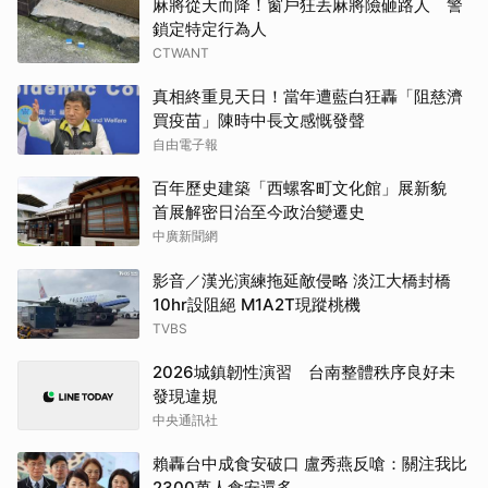
麻將從天而降！窗戶狂丟麻將險砸路人 警
鎖定特定行為人
CTWANT
真相終重見天日！當年遭藍白狂轟「阻慈濟
買疫苗」陳時中長文感慨發聲
自由電子報
百年歷史建築「西螺客町文化館」展新貌
首展解密日治至今政治變遷史
中廣新聞網
影音／漢光演練拖延敵侵略 淡江大橋封橋
10hr設阻絕 M1A2T現蹤桃機
TVBS
2026城鎮韌性演習 台南整體秩序良好未
發現違規
中央通訊社
賴轟台中成食安破口 盧秀燕反嗆：關注我比
2300萬人食安還多