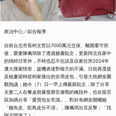
政治中心／綜合報導
自前台北市長柯文哲以7000萬元交保、離開看守所
後，愛妻陳佩琪除了透過臉書貼文，更新阿北在家中
的瑣碎日常外，不時也忍不住談及自家住所2024年
遭大搜索情形，趁機表達對檢方的不滿。日前再度提
及檢廉當時從柯家搜出的女用皮包，引發大批網友圍
觀熱議；她今（7）日一早上傳最新貼文，除了分享
夫妻二人在餐桌前爆發唇舌激戰的橋段外，也在留言
區加碼分享「愛買包女常識」。對於有網友開嘴她
「鱷魚皮、鴕鳥皮分不清」，陳佩琪出言反擊：「找
阿北問過了！」。