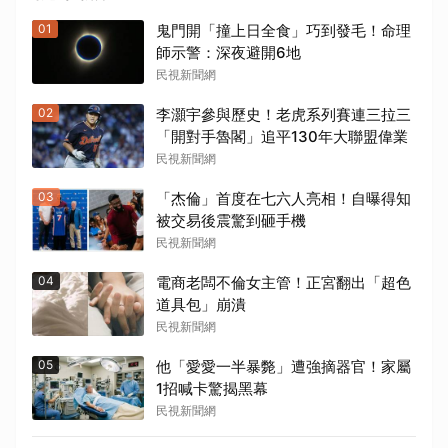
01
鬼門開「撞上日全食」巧到發毛！命理
師示警：深夜避開6地
民視新聞網
02
李灝宇參與歷史！老虎系列賽連三拉三
「開對手魯閣」追平130年大聯盟偉業
民視新聞網
03
「杰倫」首度在七六人亮相！自曝得知
被交易後震驚到砸手機
民視新聞網
04
電商老闆不倫女主管！正宮翻出「超色
道具包」崩潰
民視新聞網
05
他「愛愛一半暴斃」遭強摘器官！家屬
1招喊卡驚揭黑幕
民視新聞網