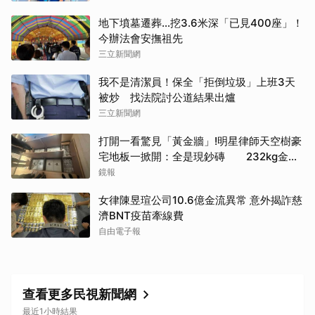
地下墳墓遷葬…挖3.6米深「已見400座」！
今辦法會安撫祖先
三立新聞網
我不是清潔員！保全「拒倒垃圾」上班3天
被炒 找法院討公道結果出爐
三立新聞網
打開一看驚見「黃金牆」!明星律師天空樹豪
宅地板一掀開：全是現鈔磚 232kg金山
震撼影像曝
鏡報
女律陳昱瑄公司10.6億金流異常 意外揭詐慈
濟BNT疫苗牽線費
自由電子報
查看更多民視新聞網
最近1小時結果