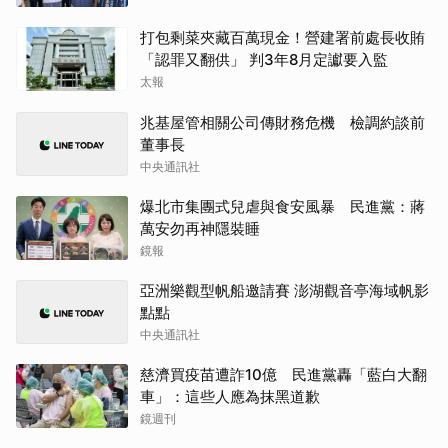
打包剩菜夾藏百萬現金！營建署前處長收賄
「認罪又翻供」 判3年8月定讞要入監
太報
兆基屋管相關公司傳財務危機 檢調約談前
董事長
中央通訊社
爆北市集團式兒虐與食安風暴 民進黨：蔣
萬安勿再神隱裝睡
鏡報
亞洲樂觀型帆船邀請賽 澎湖觀音亭海域帆影
點點
中央通訊社
慈濟買疫苗遭詐10億 民進黨轟「藍白大翻
車」：這些人應為抹黑道歉
鏡週刊