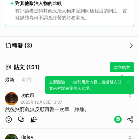
對其他政治人物的比較
有評論者提到其他政治人物未受到同樣程度的關注，質
疑媒體為何不調查綠營的財務狀況。
取消
轉發 (3)
貼文 (151)
建立貼文
最新
熱門
全新體驗！一鍵引用此內容，透過發布貼
文來輕鬆表達個人立場。
吹吹風
2025年12月08日13:37
然後哭窮義無反顧再割一次草，賺爛。
Haley