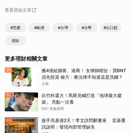
查看原始文章
#芭樂
#歐洲
#台灣
#台幣
#出口額
理財
更多理財相關文章
01
搬4億給掮客、港商！ 女律師瞎扯：買BNT
須先投資 檢方：教法律不知道這是洗錢？
太報
02
比竹科還大！馬斯克喊打造「地球最大建
築」 亮點一次看
EBC 東森新聞
03
接手兆基僅2天！李文詳閃辭董座 宏碁重
訊說明：發現內部管理缺失