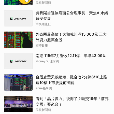
民視新聞網
吳昕陽當選無店面公會理事長 聚焦AI永續
資安發展
中央通訊社
外資圈最高價！大和喊川湖15,000元 三大
外資力挺萬金股
經濟日報
南港 115年7月營收12.11億、年增43.09%
MoneyDJ理財網
台股處置天數縮短、撮合改2分鐘8/10上路
這10檔上市股提前出關
anue鉅亨網
看到「晶片實力」後悔了？斷交19年「前邦
交國」要來台了
民視新聞網