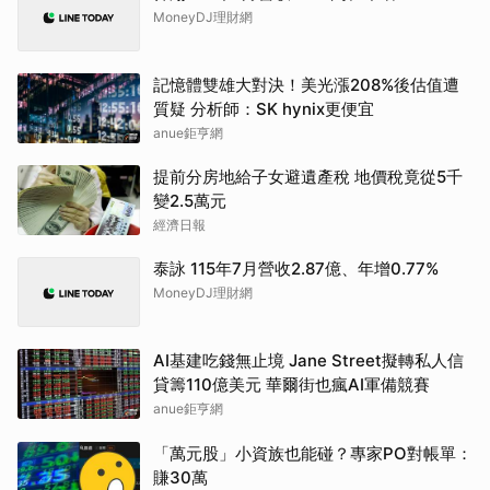
MoneyDJ理財網
記憶體雙雄大對決！美光漲208%後估值遭
質疑 分析師：SK hynix更便宜
anue鉅亨網
提前分房地給子女避遺產稅 地價稅竟從5千
變2.5萬元
經濟日報
泰詠 115年7月營收2.87億、年增0.77%
MoneyDJ理財網
AI基建吃錢無止境 Jane Street擬轉私人信
貸籌110億美元 華爾街也瘋AI軍備競賽
anue鉅亨網
「萬元股」小資族也能碰？專家PO對帳單：
賺30萬