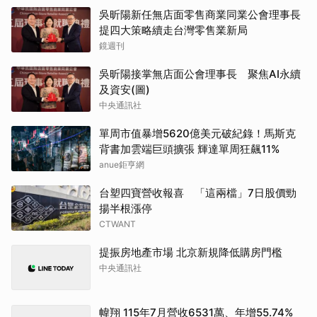
吳昕陽新任無店面零售商業同業公會理事長
提四大策略續走台灣零售業新局
鏡週刊
吳昕陽接掌無店面公會理事長 聚焦AI永續
及資安(圖)
中央通訊社
單周市值暴增5620億美元破紀錄！馬斯克
背書加雲端巨頭擴張 輝達單周狂飆11%
anue鉅亨網
台塑四寶營收報喜 「這兩檔」7日股價勁
揚半根漲停
CTWANT
提振房地產市場 北京新規降低購房門檻
中央通訊社
幃翔 115年7月營收6531萬、年增55.74%