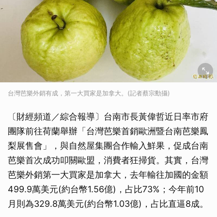
台灣芭樂外銷有成，第一大買家是加拿大。(記者蔡宗勳攝)
〔財經頻道／綜合報導〕台南市長黃偉哲近日率市府
團隊前往荷蘭舉辦「台灣芭樂首銷歐洲暨台南芭樂鳳
梨展售會」，與自然屋集團合作輸入鮮果，促成台南
芭樂首次成功叩關歐盟，消費者狂掃貨。其實，台灣
芭樂外銷第一大買家是加拿大，去年輸往加國的金額
499.9萬美元(約台幣1.56億)，占比73%；今年前10
月則為329.8萬美元(約台幣1.03億)，占比直逼8成。