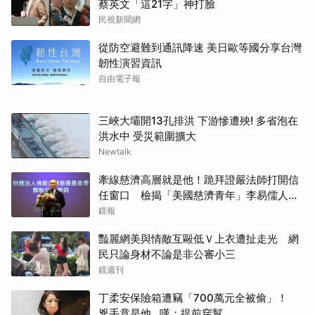
蔡英文「這21字」神打臉
民視新聞網
從防空避難到通訊降速 美日歐等國分享台灣
韌性演習資訊
自由電子報
三峽大壩開13孔排洪 下游慘遭殃! 多省泡在
洪水中 受災範圍擴大
Newtalk
牽線慈濟高層就是他！跪拜證嚴法師打開信
任窗口 檢揭「美國慈濟青年」李易儒人脈
網絡
鏡報
豔麗網美與情敵互毆低Ｖ上衣遭扯走光 網
民只論身材不論是非公審小三
鏡週刊
丁柔安保險箱遭竊「700萬元全被偷」！
兇手竟是他...嘆：提前穿幫