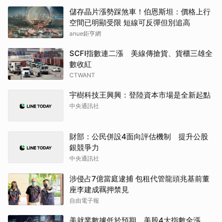
儲存晶片漲勢踩煞車！伯恩斯坦：價格上行
空間已明顯受限 短線可反彈但別追高
anue鉅亨網
SCFI指數連二漲 美線傳搶貨、貨櫃三雄全
數收紅
CTWANT
宇樹科技王興興：登陸資本市場是全新起點
中央通訊社
財部：公民併設4面向評估機制 提升公股
銀競爭力
中央通訊社
涉侵占7億當庭逮捕 包租代管龍頭兆基前董
座李建成羈押禁見
自由電子報
美就業數據低於預期 美股4大指數全漲、