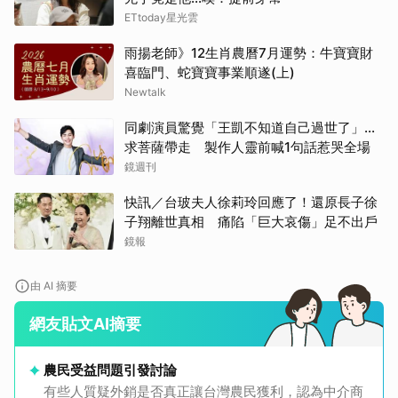
ETtoday星光雲
雨揚老師》12生肖農曆7月運勢：牛寶寶財
喜臨門、蛇寶寶事業順遂(上)
Newtalk
同劇演員驚覺「王凱不知道自己過世了」...
求菩薩帶走 製作人靈前喊1句話惹哭全場
鏡週刊
快訊／台玻夫人徐莉玲回應了！還原長子徐
子翔離世真相 痛陷「巨大哀傷」足不出戶
鏡報
由 AI 摘要
網友貼文AI摘要
農民受益問題引發討論
有些人質疑外銷是否真正讓台灣農民獲利，認為中介商