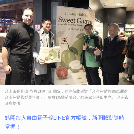
台南市長黃偉哲(右2)率市府團隊，前往荷蘭舉辦「台灣芭樂首銷歐洲暨
台南芭樂鳳梨展售會」。圖右1為駐荷蘭台北代表處大使田中光。(台南市
政府提供)
點開加入自由電子報LINE官方帳號，新聞脈動隨時
掌握！