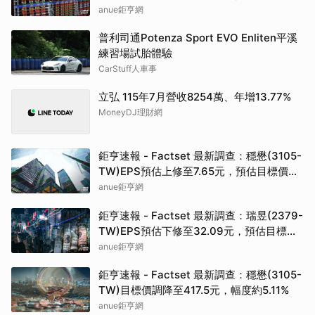
Token(NFP)24小時漲幅達66.2%
anue鉅亨網
普利司通Potenza Sport EVO Enliten平溪
練習場試胎體驗
CarStuff人車事
立弘 115年7月營收8254萬、年增13.77%
MoneyDJ理財網
鉅亨速報 - Factset 最新調查：穩懋(3105-
TW)EPS預估上修至7.65元，預估目標價為
417.5元
anue鉅亨網
鉅亨速報 - Factset 最新調查：瑞昱(2379-
TW)EPS預估下修至32.09元，預估目標價
為717元
anue鉅亨網
鉅亨速報 - Factset 最新調查：穩懋(3105-
TW)目標價調降至417.5元，幅度約5.11%
anue鉅亨網