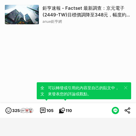
鉅亨速報 - Factset 最新調查：京元電子
(2449-TW)目標價調降至348元，幅度約
3.84%
anue鉅亨網
全新體驗！一鍵引用此內容，透過發布貼
可以轉發或引用此內容至自己的貼文中，
文來輕鬆表達個人立場。
來發表您的評論或觀點。
325
105
110
類別
服務條款
隱私權政策
服務聲明