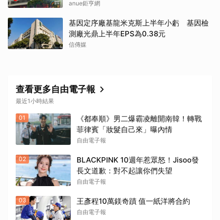
anue鉅亨網
基因定序廠基龍米克斯上半年小虧 基因檢
測廠光鼎上半年EPS為0.38元
信傳媒
查看更多自由電子報
最近1小時結果
01
《都奉順》男二爆霸凌離開南韓！轉戰
菲律賓「妝髮自己來」曝內情
自由電子報
02
BLACKPINK 10週年惹眾怒！Jisoo發
長文道歉：對不起讓你們失望
自由電子報
03
王彥程10萬鎂奇蹟 值一紙洋將合約
自由電子報