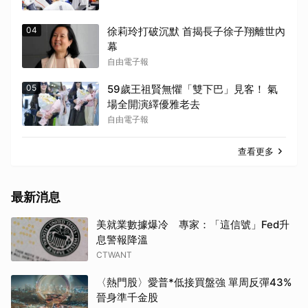
04
徐莉玲打破沉默 首揭長子徐子翔離世內
幕
自由電子報
05
59歲王祖賢無懼「雙下巴」見客！ 氣
場全開演繹優雅老去
自由電子報
查看更多
最新消息
美就業數據爆冷 專家：「這信號」Fed升
息警報降溫
CTWANT
〈熱門股〉愛普*低接買盤強 單周反彈43%
晉身準千金股