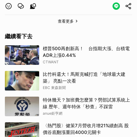
查看更多
繼續看下去
標普500再創新高！ 台指期大漲、台積電
ADR上漲0.44%
CTWANT
比竹科還大！馬斯克喊打造「地球最大建
築」 亮點一次看
EBC 東森新聞
特休幾天？加班費怎麼算？勞部試算系統上
線 歷年、週年特休「秒查」不踩雷
anue鉅亨網
〈熱門股〉健策7月營收月增21%續創高 股
價谷底翻漲重回4000元關卡