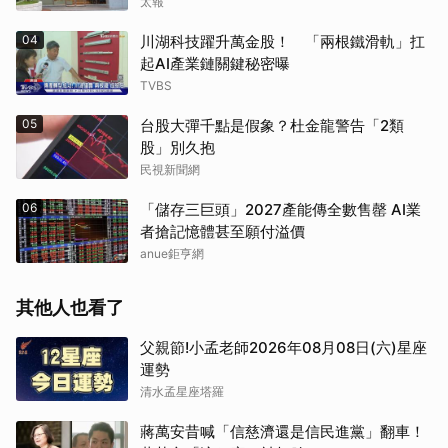
太報
04
川湖科技躍升萬金股！ 「兩根鐵滑軌」扛
起AI產業鏈關鍵秘密曝
TVBS
05
台股大彈千點是假象？杜金龍警告「2類
股」別久抱
民視新聞網
06
「儲存三巨頭」2027產能傳全數售罄 AI業
者搶記憶體甚至願付溢價
anue鉅亨網
其他人也看了
父親節!小孟老師2026年08月08日(六)星座
運勢
清水孟星座塔羅
蔣萬安昔喊「信慈濟還是信民進黨」翻車！