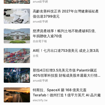
anue鉅亨網
高齡友善科技正夯 2027年台灣健康福祉產
值估達3799億元
anue鉅亨網
慈濟資產雄厚！帳列土地不動產破8百億、
年捐贈收入逾70億
自由電子報
AI旺！七月出口達753億美元 成史上第3高
台視
那指4日狂增3.5兆美元市值 Palantir飆近
40%領軍科技股 財報成美股本週最大行情推
手
anue鉅亨網
特斯拉、SpaceX 砸 168 億美元蓋
Terafab！德州打造 1 億平方英尺 AI 晶片廠
electrify.tw