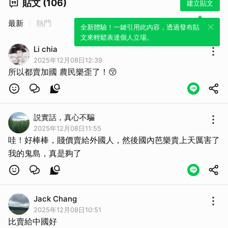
貼文 (106)
建立貼文
最新
熱門
全新體驗！一鍵引用此內容，透過發布貼
文來輕鬆表達個人立場。
Li chia
2025年12月08日12:39
所以都賣加國 農民樂歪了！😚
説實話，真心不騙
2025年12月08日11:55
哇！好棒棒，賤價賣給外國人，然後國內芭樂貴上天厲害了
我的鬼島，真是夠了
Jack Chang
2025年12月08日10:51
比賣給中國好
取消