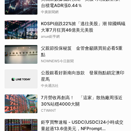
台積電ADR漲0.44％
中廣新聞網
KOSPI崩跌22%掀「逃往美股」潮 韓國螞蟻
大軍7月狂買46億美元美股
anue鉅亨網
父親節投保秘笈 金管會籲購買前必看5重
點
NOWNEWS今日新聞
公股銀看好新南向放款 發展熱點鎖定澳印
星馬
中央通訊社
7月營收再創高！ 「這家」散熱廠周漲近
30%站穩4000大關
CTWANT
鉅亨買幣速報 - USDC(USDC)24小時成交
量超過13.6億美元，NFPrompt