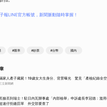
子報LINE官方帳號，新聞脈動隨時掌握！
男
#匯率
#鈔票
#台幣
國內
章
瞞家人產子藏屍！19歲女大生身分、背景曝光 驚見「產檢紀錄全
三立新聞網
丟臉丟到瑞士！駐日內瓦辦事處「內部檢舉」申訴處長李冠德：濫用
超速仔拒繳罰單 外交部要查了