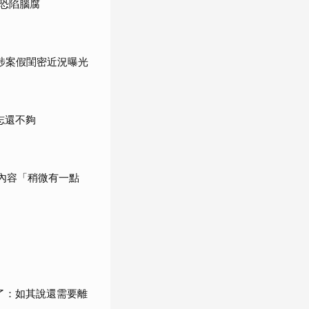
恐陷腦腐
涉案假閨密近況曝光
志還不夠
內容「稍微有一點
了：如其說還需要離