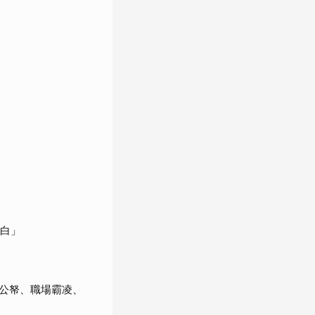
空白」
公帑、職場霸凌、