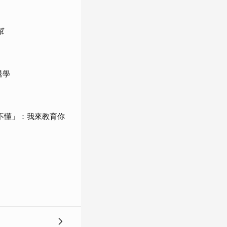
幫
退學
們不懂」：我來教育你