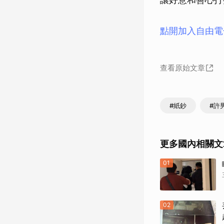
點開加入自由電
查看原始文章
#紙鈔
#許
更多國內相關文
01
02