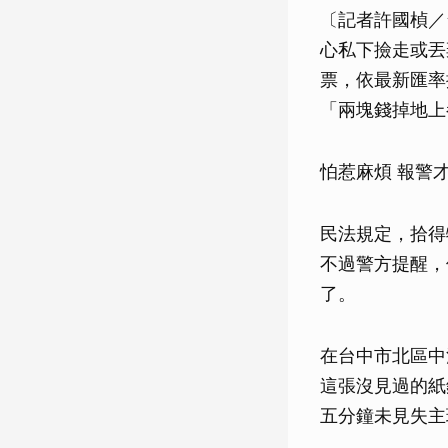
〔記者許國楨／
心私下撿走或丟
票，依最新匯率
「兩塊錢掉地上
怕惹麻煩 報警
民法規定，拾得
不過警方提醒，
了。
在台中市北區中
這張沒見過的紙
五分鐘未見失主