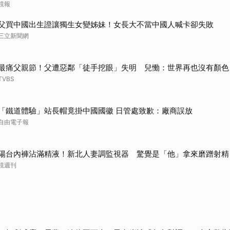
鏡報
取消
父買中國出生證讓獨生女變姊妹！女長大不當中國人喊卡卻失敗
三立新聞網
最痛父親節！父遭惡鄰「徒手挖眼」失明 兒慟：世界再也沒有顏色
TVBS
「鐵道體驗」站長帽竟掛中國國徽 日管處致歉：廠商誤放
自由電子報
陽台內褲沾滿精液！新北人妻調監視器 驚覺是「他」拿來磨蹭射精
鏡週刊