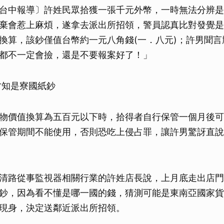
台中報導〕許姓民眾拾獲一張千元外幣，一時無法分辨是
棄會惹上麻煩，遂拿去派出所招領，警員認真比對發覺是
換算，該鈔僅值台幣約一元八角錢(一．八元)；許男聞言
都不一定會撿，還是不要報案好了！」
才知是寮國紙鈔
物價值換算為五百元以下時，拾得者自行保管一個月後可
保管期間不能使用，否則恐吃上侵占罪，讓許男驚訝直說
清路從事監視器相關行業的許姓店長說，上月底走出店門
鈔，因為看不懂是哪一國的錢，猜測可能是東南亞國家貨
現身，決定送鄰近派出所招領。