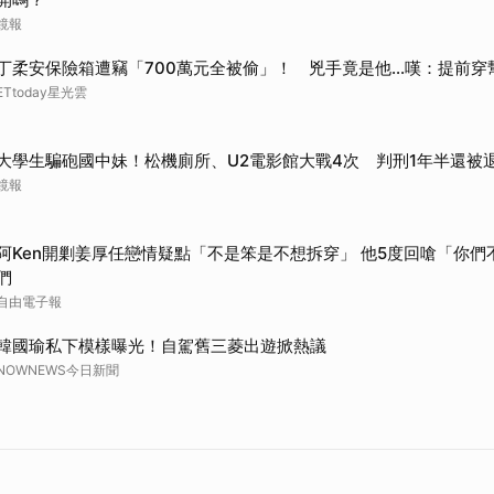
鏡報
丁柔安保險箱遭竊「700萬元全被偷」！ 兇手竟是他...嘆：提前穿
ETtoday星光雲
大學生騙砲國中妹！松機廁所、U2電影館大戰4次 判刑1年半還被
鏡報
阿Ken開剿姜厚任戀情疑點「不是笨是不想拆穿」 他5度回嗆「你
們
自由電子報
韓國瑜私下模樣曝光！自駕舊三菱出遊掀熱議
NOWNEWS今日新聞